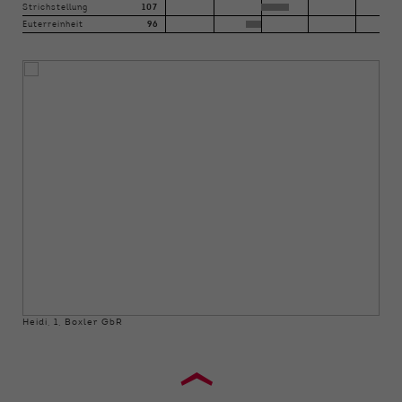
Strichstellung
107
Euterreinheit
96
Heidi, 1, Boxler GbR
›