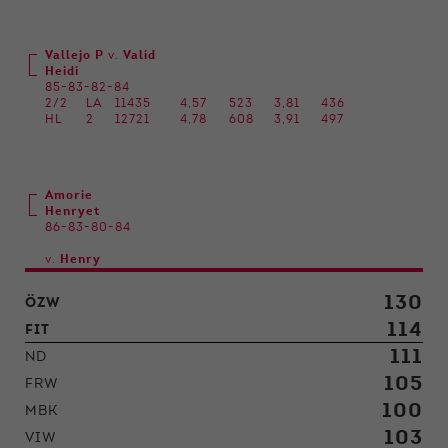
Vallejo P
v.
Valid
Heidi
85-83-82-84
2/2
LA
11435
4,57
523
3,81
436
HL
2
12721
4,78
608
3,91
497
Amorie
Henryet
86-83-80-84
v.
Henry
130
ÖZW
114
FIT
111
ND
105
FRW
100
MBK
103
VIW