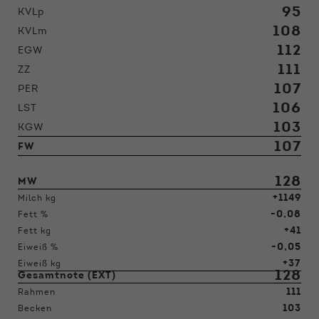
95
KVLp
108
KVLm
112
EGW
111
ZZ
107
PER
106
LST
103
KGW
107
FW
128
MW
+1149
Milch kg
-0,08
Fett %
+41
Fett kg
-0,05
Eiweiß %
+37
Eiweiß kg
128
Gesamtnote (EXT)
111
Rahmen
103
Becken