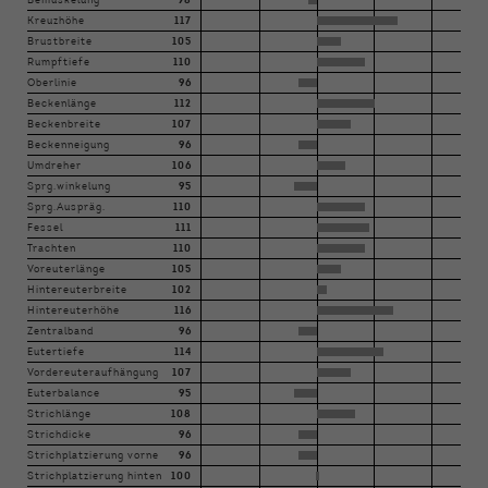
Bemuskelung
98
Kreuzhöhe
117
Brustbreite
105
Rumpftiefe
110
Oberlinie
96
Beckenlänge
112
Beckenbreite
107
Beckenneigung
96
Umdreher
106
Sprg.winkelung
95
Sprg.Auspräg.
110
Fessel
111
Trachten
110
Voreuterlänge
105
Hintereuterbreite
102
Hintereuterhöhe
116
Zentralband
96
Eutertiefe
114
Vordereuteraufhängung
107
Euterbalance
95
Strichlänge
108
Strichdicke
96
Strichplatzierung vorne
96
Strichplatzierung hinten
100