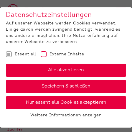
Datenschutzeinstellungen
Auf unserer Webseite werden Cookies verwendet.
Einige davon werden zwingend benötigt, während es
BULLEN
BULLENANGEBOT
BROWN SWISS
Roxy PP
uns andere ermöglichen, Ihre Nutzererfahrung auf
unserer Webseite zu verbessern.
‹
›
X
PDF
Essentiell
Externe Inhalte
25 €
AG
Alle akzeptieren
ROXY PP
45 €
gesext
Speichern & schließen
Nur essentielle Cookies akzeptieren
GALERIE
Weitere Informationen anzeigen
Essentiell
Essentielle Cookies werden für grundlegende
Züchter: