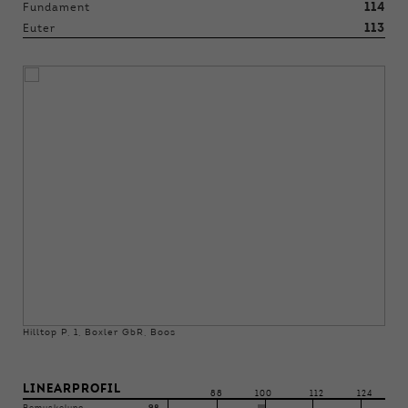
114
Fundament
113
Euter
Hilltop P, 1, Boxler GbR, Boos
LINEARPROFIL
88
100
112
124