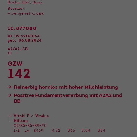
Funktionen der Webseite benötigt. Dadurch ist
Boxler GbR, Boos
gewährleistet, dass die Webseite einwandfrei
Besitzer:
funktioniert.
Alpengenetik, caR
Name
Cookie-Informationen anzeigen
cookie_optin
10.877080
DE 09 59147064
Anbieter
Qnetics
geb.: 06.08.2024
Externe Inhalte
A2/A2, BB
Wir verwenden auf unserer Website externe
Laufzeit
1 Jahr
ET
Inhalte, um Ihnen zusätzliche Informationen
GZW
anzubieten.
Zweck
Cookie Einstellungen speichern
142
Reinerbig hornlos mit hoher Milchleistung
Positive Fundamentvererbung mit A2A2 und
BB
Vitobi P
v.
Vindus
Hilltop
01/85-85-89-90
1/1
LA
8469
4,32
366
3,94
334