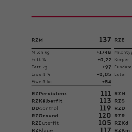
137
RZM
RZE
+1748
Milch kg
Milchty
+0,22
Fett %
Körper
+97
Fett kg
Fundam
-0,05
Eiweiß %
Euter
+54
Eiweiß kg
111
RZPersistenz
RZN
113
RZKälberfit
RZS
119
DD
control
RZD
120
RZGesund
RZR
105
RZ
Euterfit
RZKd
117
RZ
Klaue
RZKm