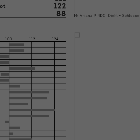
122
ot
88
M: Ariana P RDC, Diehl + Schloss
100
112
124