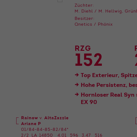
der Webseite benötigt. Dadurch ist gewährleistet, dass
Züchter:
die Webseite einwandfrei funktioniert.
M. Diehl / M. Hellwig, Grü
Besitzer:
Name
Cookie-Informationen anzeigen
cookie_optin
Qnetics / Phönix
Anbieter
Qnetics
Externe Inhalte
Wir verwenden auf unserer Website externe Inhalte, um
Laufzeit
1 Jahr
RZG
Ihnen zusätzliche Informationen anzubieten.
152
Zweck
Cookie Einstellungen speichern
Top Exterieur, Spi
Hohe Persistenz, be
Hornloser Real Syn
EX 90
Rainow
v.
AltaZazzle
Ariane P
01/84-84-85-82/84*
2/2
LA
14850
4,01
596
3,47
516