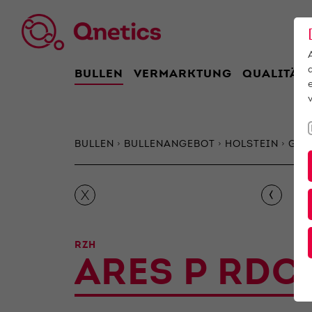
BULLEN
VERMARKTUNG
QUALITÄT
BULLEN
BULLENANGEBOT
HOLSTEIN
Gen
‹
X
RZH
ARES P RDC