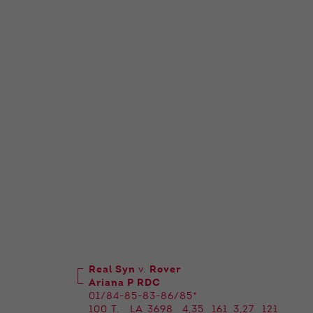
Real Syn
v.
Rover
Ariana P RDC
01/84-85-83-86/85*
100 T.
LA
3698
4,35
161
3,27
121