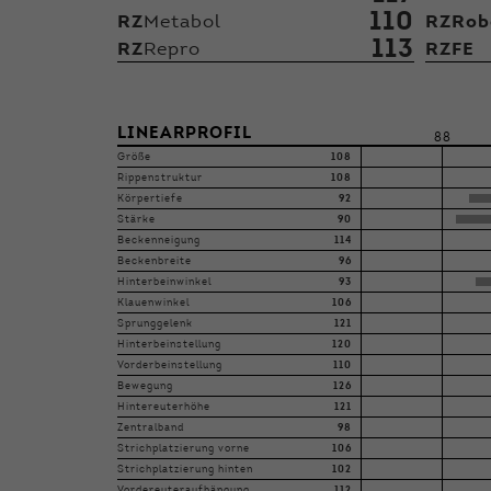
110
RZ
Metabol
RZRob
113
RZ
Repro
RZFE
LINEARPROFIL
88
Größe
108
Rippenstruktur
108
Körpertiefe
92
Stärke
90
Beckenneigung
114
Beckenbreite
96
Hinterbeinwinkel
93
Klauenwinkel
106
Sprunggelenk
121
Hinterbeinstellung
120
Vorderbeinstellung
110
Bewegung
126
Hintereuterhöhe
121
Zentralband
98
Strichplatzierung vorne
106
Strichplatzierung hinten
102
Vordereuteraufhängung
112