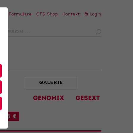
en
Formulare
GFS Shop
Kontakt
Login
GALERIE
48 €
t