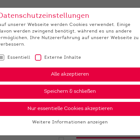
Datenschutzeinstellungen
Unternehmen
Medi
Auf unserer Webseite werden Cookies verwendet. Einige
davon werden zwingend benötigt, während es uns andere
JUNGZÜCHTER
ermöglichen, Ihre Nutzererfahrung auf unserer Webseite zu
verbessern.
Essentiell
Externe Inhalte
omiX
Ares P RDC
Alle akzeptieren
›
PDF
Speichern & schließen
Nur essentielle Cookies akzeptieren
35 €
Weitere Informationen anzeigen
gesex
Essentiell
Essentielle Cookies werden für grundlegende Funktionen