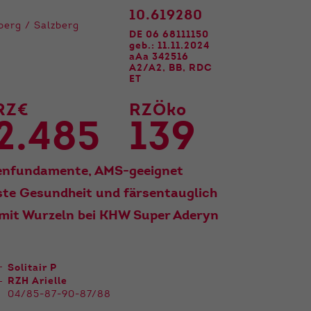
10.619280
nberg / Salzberg
DE 06 68111150
geb.: 11.11.2024
aAa 342516
A2/A2, BB, RDC
ET
RZ€
RZÖko
2.485
139
tzenfundamente, AMS-geeignet
ste Gesundheit und färsentauglich
 mit Wurzeln bei KHW Super Aderyn
Solitair P
RZH Arielle
04/85-87-90-87/88