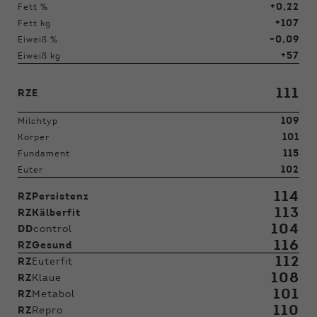
+0,22
Fett %
+107
Fett kg
-0,09
Eiweiß %
+57
Eiweiß kg
111
RZE
109
Milchtyp
101
Körper
115
Fundament
102
Euter
114
RZPersistenz
113
RZKälberfit
104
DD
control
116
RZGesund
112
RZ
Euterfit
108
RZ
Klaue
101
RZ
Metabol
110
RZ
Repro