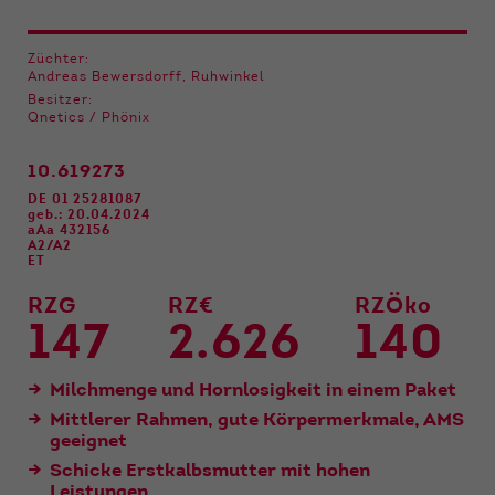
Funktionen der Webseite benötigt. Dadurch ist
gewährleistet, dass die Webseite einwandfrei
funktioniert.
Züchter:
Andreas Bewersdorff, Ruhwinkel
Name
Cookie-Informationen anzeigen
cookie_optin
Besitzer:
Qnetics / Phönix
Anbieter
Qnetics
Externe Inhalte
10.619273
Wir verwenden auf unserer Website externe
Laufzeit
1 Jahr
DE 01 25281087
Inhalte, um Ihnen zusätzliche Informationen
geb.: 20.04.2024
anzubieten.
aAa 432156
Zweck
Cookie Einstellungen speichern
A2/A2
ET
RZG
RZ€
RZÖko
147
2.626
140
Milchmenge und Hornlosigkeit in einem Paket
Mittlerer Rahmen, gute Körpermerkmale, AMS
geeignet
Schicke Erstkalbsmutter mit hohen
Leistungen