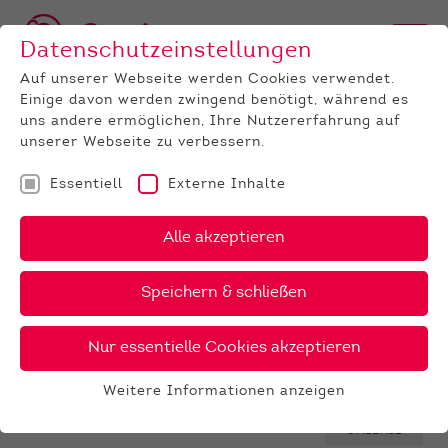
Datenschutzeinstellungen
Auf unserer Webseite werden Cookies verwendet.
Einige davon werden zwingend benötigt, während es
BULLEN
BULLENANGEBOT
HOLSTEIN
GenomiX
uns andere ermöglichen, Ihre Nutzererfahrung auf
Cardoso PP
unserer Webseite zu verbessern.
‹
›
X
PDF
Essentiell
Externe Inhalte
Alle akzeptieren
HaH
CARDOSO
30 €
Speichern & schließen
PP
45 €
gesext
Nur essentielle Cookies akzeptieren
Weitere Informationen anzeigen
Essentiell
Essentielle Cookies werden für grundlegende
GALERIE