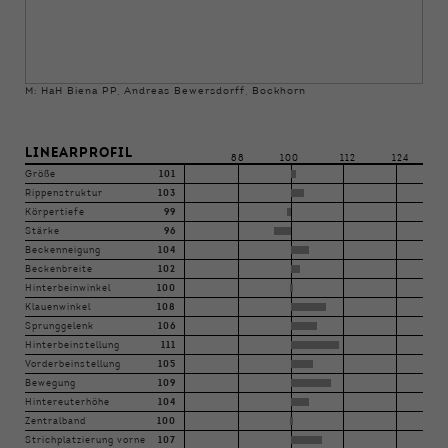
M: HaH Biena PP, Andreas Bewersdorff, Bockhorn
LINEARPROFIL
88
100
112
124
Größe
101
Rippenstruktur
103
Körpertiefe
99
Stärke
96
Beckenneigung
104
Beckenbreite
102
Hinterbeinwinkel
100
Klauenwinkel
108
Sprunggelenk
106
Hinterbeinstellung
111
Vorderbeinstellung
105
Bewegung
109
Hintereuterhöhe
104
Zentralband
100
Strichplatzierung vorne
107