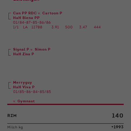
Can PP RDC
v.
Cartoon P
HaH Biena PP
01/84-87-85-86/86
1/1
LA
12788
3,91
500
3,47
444
Signal P
v.
Simon P
HaH Zisa P
Merryguy
HaH Viva P
01/85-86-84-85/85
v.
Gymnast
140
RZM
+1993
Milch kg