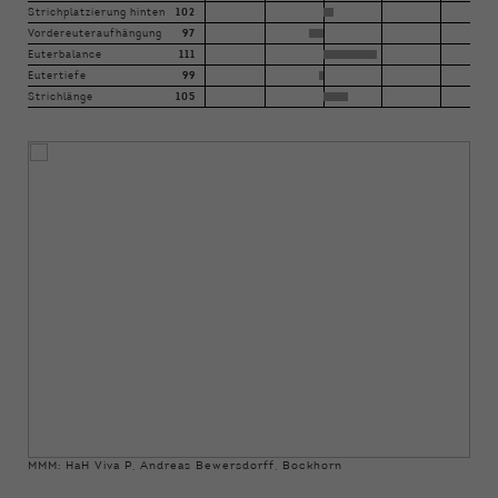
Strichplatzierung hinten
102
Vordereuteraufhängung
97
Euterbalance
111
Eutertiefe
99
Strichlänge
105
MMM: HaH Viva P, Andreas Bewersdorff, Bockhorn