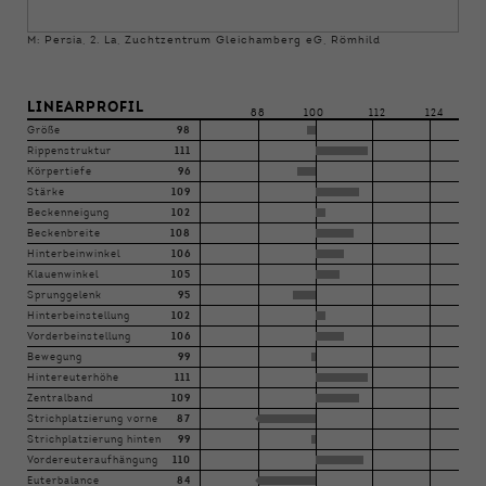
M: Persia, 2. La, Zuchtzentrum Gleichamberg eG, Römhild
LINEARPROFIL
88
100
112
124
Größe
98
Rippenstruktur
111
Körpertiefe
96
Stärke
109
Beckenneigung
102
Beckenbreite
108
Hinterbeinwinkel
106
Klauenwinkel
105
Sprunggelenk
95
Hinterbeinstellung
102
Vorderbeinstellung
106
Bewegung
99
Hintereuterhöhe
111
Zentralband
109
Strichplatzierung vorne
87
Strichplatzierung hinten
99
Vordereuteraufhängung
110
Euterbalance
84