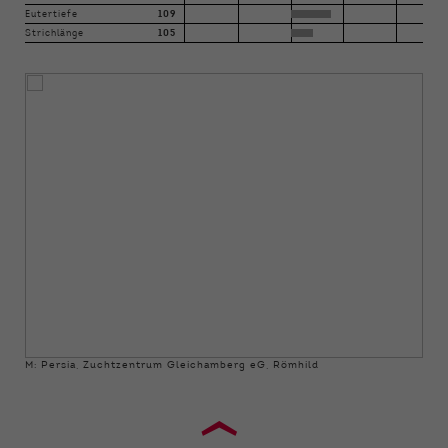
Eutertiefe
109
Strichlänge
105
M: Persia, Zuchtzentrum Gleichamberg eG, Römhild
›