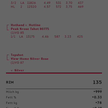
3/2
LA
11826
4,49
531
3,70
437
HL
2
12520
4,57
572
3,75
469
Hothand
v.
Hotline
Peak Srose Tshot 80775
(1)VG 85
1/1
LA
13175
4,46
587
3,23
425
Topshot
View-Home Silver Rose
(1)VG 87
v.
Silver
135
RZM
+999
Milch kg
+0,33
Fett %
+78
Fett kg