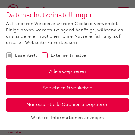
Datenschutzeinstellungen
Auf unserer Webseite werden Cookies verwendet.
Einige davon werden zwingend benötigt, während es
BULLEN
BULLENANGEBOT
HOLSTEIN
GenomiX
Fidelis
uns andere ermöglichen, Ihre Nutzererfahrung auf
unserer Webseite zu verbessern.
‹
›
X
PDF
Essentiell
Externe Inhalte
24 €
ZZ
Alle akzeptieren
FIDELIS
38 €
gesext
Speichern & schließen
Nur essentielle Cookies akzeptieren
GALERIE
Weitere Informationen anzeigen
Essentiell
Essentielle Cookies werden für grundlegende
Züchter: