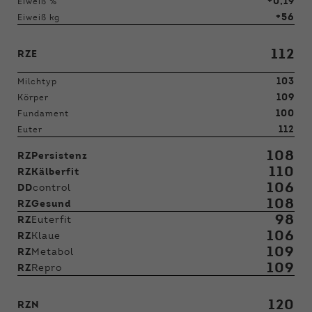
+0,19
Eiweiß %
+56
Eiweiß kg
112
RZE
103
Milchtyp
109
Körper
100
Fundament
112
Euter
108
RZPersistenz
110
RZKälberfit
106
DD
control
108
RZGesund
98
RZ
Euterfit
106
RZ
Klaue
109
RZ
Metabol
109
RZ
Repro
120
RZN