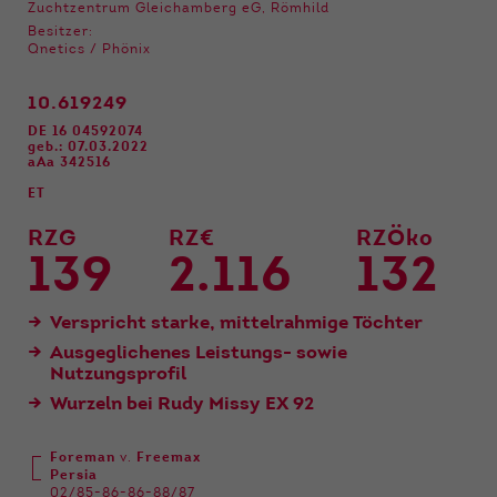
Funktionen der Webseite benötigt. Dadurch ist
Zuchtzentrum Gleichamberg eG, Römhild
gewährleistet, dass die Webseite einwandfrei
Besitzer:
funktioniert.
Qnetics / Phönix
Name
Cookie-Informationen anzeigen
cookie_optin
10.619249
DE 16 04592074
Anbieter
Qnetics
geb.: 07.03.2022
Externe Inhalte
aAa 342516
Wir verwenden auf unserer Website externe
Laufzeit
1 Jahr
ET
Inhalte, um Ihnen zusätzliche Informationen
anzubieten.
RZG
RZ€
RZÖko
Zweck
Cookie Einstellungen speichern
139
2.116
132
Verspricht starke, mittelrahmige Töchter
Ausgeglichenes Leistungs- sowie
Nutzungsprofil
Wurzeln bei Rudy Missy EX 92
Foreman
v.
Freemax
Persia
02/85-86-86-88/87