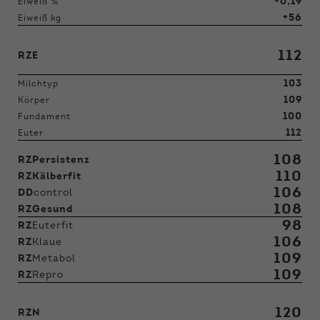
+0,19
Eiweiß %
+56
Eiweiß kg
112
RZE
103
Milchtyp
109
Körper
100
Fundament
112
Euter
108
RZPersistenz
110
RZKälberfit
106
DD
control
108
RZGesund
98
RZ
Euterfit
106
RZ
Klaue
109
RZ
Metabol
109
RZ
Repro
120
RZN