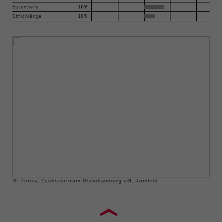
Eutertiefe
109
Strichlänge
105
M: Persia, Zuchtzentrum Gleichamberg eG, Römhild
›