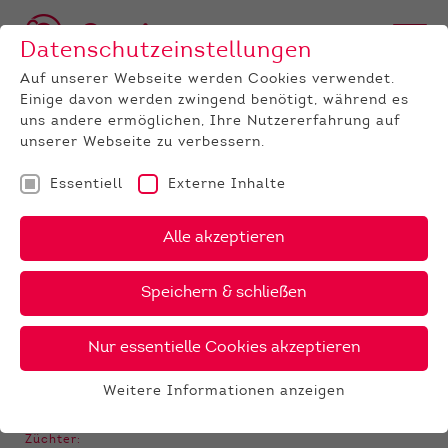
Datenschutzeinstellungen
Auf unserer Webseite werden Cookies verwendet.
Einige davon werden zwingend benötigt, während es
BULLEN
BULLENANGEBOT
HOLSTEIN
GenomiX
Fidelis
uns andere ermöglichen, Ihre Nutzererfahrung auf
unserer Webseite zu verbessern.
‹
›
X
PDF
Essentiell
Externe Inhalte
24 €
ZZ
Alle akzeptieren
FIDELIS
38 €
gesext
Speichern & schließen
Nur essentielle Cookies akzeptieren
GALERIE
Weitere Informationen anzeigen
Essentiell
Essentielle Cookies werden für grundlegende
Züchter: