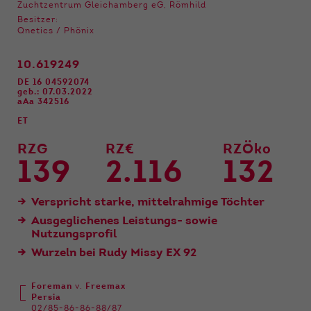
Funktionen der Webseite benötigt. Dadurch ist
Zuchtzentrum Gleichamberg eG, Römhild
gewährleistet, dass die Webseite einwandfrei
Besitzer:
funktioniert.
Qnetics / Phönix
Name
Cookie-Informationen anzeigen
cookie_optin
10.619249
DE 16 04592074
Anbieter
Qnetics
geb.: 07.03.2022
Externe Inhalte
aAa 342516
Wir verwenden auf unserer Website externe
Laufzeit
1 Jahr
ET
Inhalte, um Ihnen zusätzliche Informationen
anzubieten.
RZG
RZ€
RZÖko
Zweck
Cookie Einstellungen speichern
139
2.116
132
Verspricht starke, mittelrahmige Töchter
Ausgeglichenes Leistungs- sowie
Nutzungsprofil
Wurzeln bei Rudy Missy EX 92
Foreman
v.
Freemax
Persia
02/85-86-86-88/87