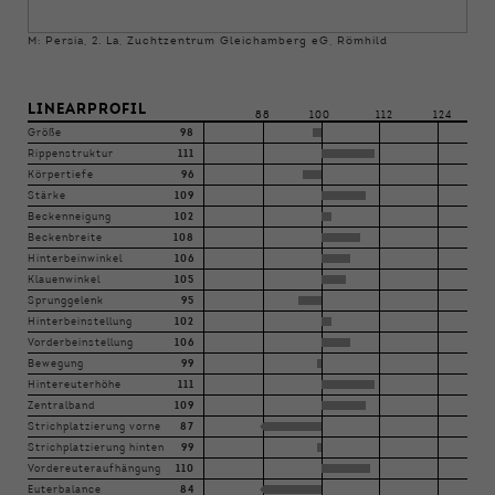
M: Persia, 2. La, Zuchtzentrum Gleichamberg eG, Römhild
LINEARPROFIL
88
100
112
124
Größe
98
Rippenstruktur
111
Körpertiefe
96
Stärke
109
Beckenneigung
102
Beckenbreite
108
Hinterbeinwinkel
106
Klauenwinkel
105
Sprunggelenk
95
Hinterbeinstellung
102
Vorderbeinstellung
106
Bewegung
99
Hintereuterhöhe
111
Zentralband
109
Strichplatzierung vorne
87
Strichplatzierung hinten
99
Vordereuteraufhängung
110
Euterbalance
84