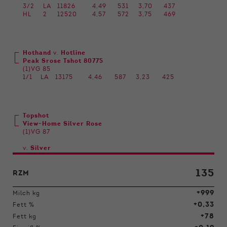
3/2
LA
11826
4,49
531
3,70
437
HL
2
12520
4,57
572
3,75
469
Hothand
v.
Hotline
Peak Srose Tshot 80775
(1)VG 85
1/1
LA
13175
4,46
587
3,23
425
Topshot
View-Home Silver Rose
(1)VG 87
v.
Silver
135
RZM
+999
Milch kg
+0,33
Fett %
+78
Fett kg