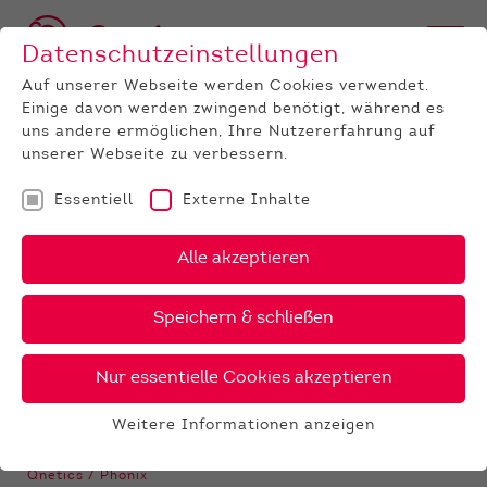
Datenschutzeinstellungen
Auf unserer Webseite werden Cookies verwendet.
Einige davon werden zwingend benötigt, während es
BULLEN
BULLENANGEBOT
HOLSTEIN
GenomiX
uns andere ermöglichen, Ihre Nutzererfahrung auf
Magnum
unserer Webseite zu verbessern.
‹
›
X
PDF
Essentiell
Externe Inhalte
Alle akzeptieren
DG
MAGNUM
22 €
Speichern & schließen
Nur essentielle Cookies akzeptieren
Züchter:
Weitere Informationen anzeigen
Diamond Genetics, Wijhe, Niederlande
Essentiell
Besitzer:
Essentielle Cookies werden für grundlegende
Qnetics / Phönix