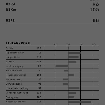
96
RZKd
105
RZKm
88
RZFE
LINEARPROFIL
88
100
112
124
Größe
100
Rippenstruktur
112
Körpertiefe
110
Stärke
108
Beckenneigung
86
Beckenbreite
96
Hinterbeinwinkel
106
Klauenwinkel
95
Sprunggelenk
95
Hinterbeinstellung
111
Vorderbeinstellung
108
Bewegung
106
Hintereuterhöhe
122