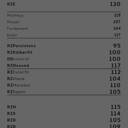
120
RZE
115
Milchtyp
107
Körper
104
Fundament
117
Euter
95
RZPersistenz
100
RZKälberfit
100
DD
control
117
RZGesund
112
RZ
Euterfit
104
RZ
Klaue
110
RZ
Metabol
105
RZ
Repro
115
RZN
114
RZS
105
RZD
109
RZR