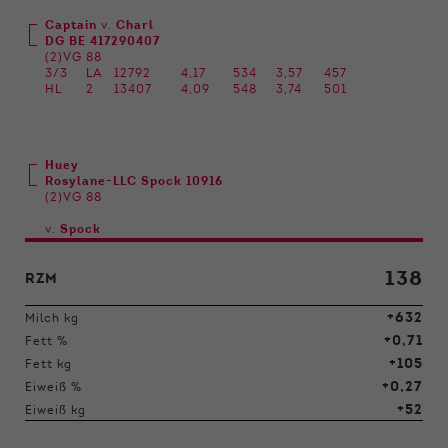
Captain
v.
Charl
DG BE 417290407
(2)VG 88
3/3
LA
12792
4,17
534
3,57
457
HL
2
13407
4,09
548
3,74
501
Huey
Rosylane-LLC Spock 10916
(2)VG 88
v.
Spock
138
RZM
+632
Milch kg
+0,71
Fett %
+105
Fett kg
+0,27
Eiweiß %
+52
Eiweiß kg