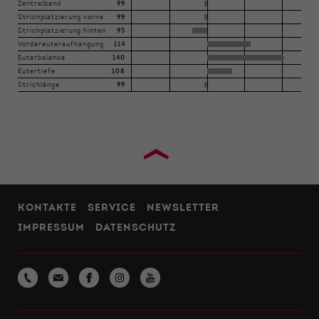
Zentralband
99
Strichplatzierung vorne
99
Strichplatzierung hinten
95
Vordereuteraufhängung
114
Euterbalance
140
Eutertiefe
108
Strichlänge
99
›
KONTAKTE
SERVICE
NEWSLETTER
IMPRESSUM
DATENSCHUTZ