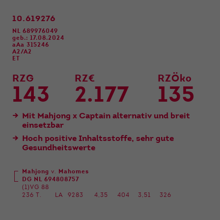
Funktionen der Webseite benötigt. Dadurch ist
gewährleistet, dass die Webseite einwandfrei
10.619276
funktioniert.
NL 689976049
geb.: 17.08.2024
Name
Cookie-Informationen anzeigen
cookie_optin
aAa 315246
A2/A2
ET
Anbieter
Qnetics
Externe Inhalte
RZG
RZ€
RZÖko
Wir verwenden auf unserer Website externe
Laufzeit
1 Jahr
143
2.177
135
Inhalte, um Ihnen zusätzliche Informationen
anzubieten.
Zweck
Cookie Einstellungen speichern
Mit Mahjong x Captain alternativ und breit
einsetzbar
Hoch positive Inhaltsstoffe, sehr gute
Gesundheitswerte
Mahjong
v.
Mahomes
DG NL 694808757
(1)VG 88
236 T.
LA
9283
4,35
404
3,51
326