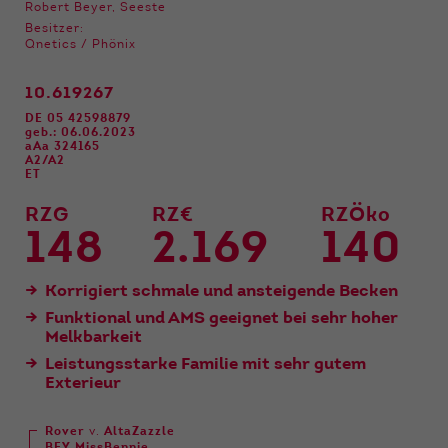
Funktionen der Webseite benötigt. Dadurch ist
Robert Beyer, Seeste
gewährleistet, dass die Webseite einwandfrei
Besitzer:
funktioniert.
Qnetics / Phönix
Name
Cookie-Informationen anzeigen
cookie_optin
10.619267
DE 05 42598879
Anbieter
Qnetics
geb.: 06.06.2023
Externe Inhalte
aAa 324165
A2/A2
Wir verwenden auf unserer Website externe
Laufzeit
1 Jahr
ET
Inhalte, um Ihnen zusätzliche Informationen
anzubieten.
RZG
RZ€
RZÖko
Zweck
Cookie Einstellungen speichern
148
2.169
140
Korrigiert schmale und ansteigende Becken
Funktional und AMS geeignet bei sehr hoher
Melkbarkeit
Leistungsstarke Familie mit sehr gutem
Exterieur
Rover
v.
AltaZazzle