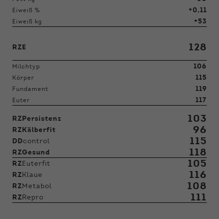
+0,11
Eiweiß %
+53
Eiweiß kg
128
RZE
106
Milchtyp
115
Körper
119
Fundament
117
Euter
103
RZPersistenz
96
RZKälberfit
115
DD
control
118
RZGesund
105
RZ
Euterfit
116
RZ
Klaue
108
RZ
Metabol
111
RZ
Repro