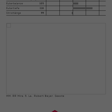
Euterbalance
105
Eutertiefe
118
Strichlänge
99
MM: RR Mira, 5. La., Robert Beyer, Seeste
›