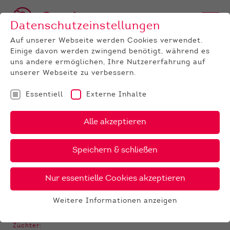
Datenschutzeinstellungen
Auf unserer Webseite werden Cookies verwendet.
Einige davon werden zwingend benötigt, während es
BULLEN
BULLENANGEBOT
HOLSTEIN
GenomiX
Rookie
uns andere ermöglichen, Ihre Nutzererfahrung auf
unserer Webseite zu verbessern.
‹
›
X
PDF
Essentiell
Externe Inhalte
28 €
BEY
Alle akzeptieren
ROOKIE
40 €
gesext
Speichern & schließen
Nur essentielle Cookies akzeptieren
GALERIE
Weitere Informationen anzeigen
Essentiell
Essentielle Cookies werden für grundlegende
Züchter: