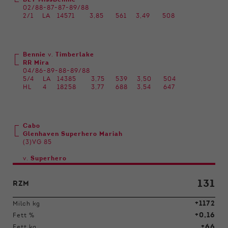
BEY MissBennie
02/88-87-87-89/88
2/1
LA
14571
3,85
561
3,49
508
Bennie
v.
Timberlake
RR Mira
04/86-89-88-89/88
5/4
LA
14385
3,75
539
3,50
504
HL
4
18258
3,77
688
3,54
647
Cabo
Glenhaven Superhero Mariah
(3)VG 85
v.
Superhero
131
RZM
+1172
Milch kg
+0,16
Fett %
+66
Fett kg