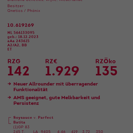
Diamond Genetics, Wijhe, Niederlande
Funktionen der Webseite benötigt. Dadurch ist
Besitzer:
gewährleistet, dass die Webseite einwandfrei
Qnetics / Phönix
funktioniert.
10.619269
Name
Cookie-Informationen anzeigen
cookie_optin
NL 566133095
geb.: 18.12.2023
Anbieter
Qnetics
Externe Inhalte
aAa 243615
A2/A2, BB
Wir verwenden auf unserer Website externe
ET
Laufzeit
1 Jahr
Inhalte, um Ihnen zusätzliche Informationen
RZG
RZ€
RZÖko
anzubieten.
Zweck
Cookie Einstellungen speichern
142
1.929
135
Neuer Allrounder mit überragender
Funktionalität
AMS geeignet, gute Melkbarkeit und
Persistenz
Soysauce
v.
Parfect
Batita
(1)GP 83
245 T.
LA
9405
4,46
419
3,72
350