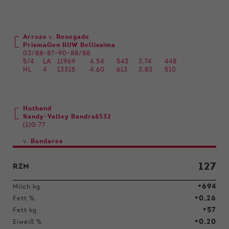
Arrozo
v.
Renegade
PrismaGen RUW Bellissima
03/88-87-90-88/88
5/4
LA
11969
4,54
543
3,74
448
HL
4
13315
4,60
613
3,83
510
Hothand
Sandy-Valley Bandrs6532
(1)G 77
v.
Bandares
127
RZM
+694
Milch kg
+0,26
Fett %
+57
Fett kg
+0,20
Eiweiß %