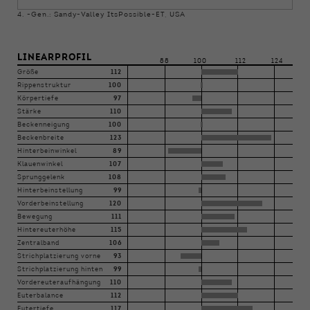
4. -Gen.: Sandy-Valley ItsPossible-ET, USA
LINEARPROFIL
88
100
112
124
Größe
112
Rippenstruktur
100
Körpertiefe
97
Stärke
110
Beckenneigung
100
Beckenbreite
123
Hinterbeinwinkel
89
Klauenwinkel
107
Sprunggelenk
108
Hinterbeinstellung
99
Vorderbeinstellung
120
Bewegung
111
Hintereuterhöhe
115
Zentralband
106
Strichplatzierung vorne
93
Strichplatzierung hinten
99
Vordereuteraufhängung
110
Euterbalance
112
Eutertiefe
117