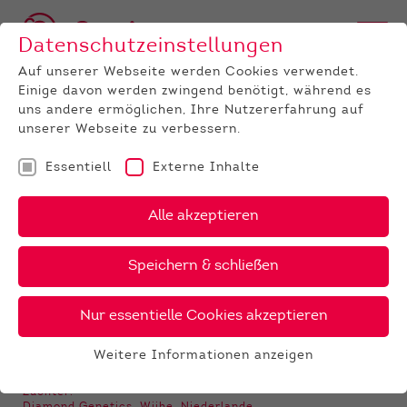
Datenschutzeinstellungen
Auf unserer Webseite werden Cookies verwendet.
Einige davon werden zwingend benötigt, während es
BULLEN
BULLENANGEBOT
HOLSTEIN
GenomiX
Soyos
uns andere ermöglichen, Ihre Nutzererfahrung auf
unserer Webseite zu verbessern.
‹
›
X
PDF
Essentiell
Externe Inhalte
DG
Alle akzeptieren
SOYOS
15 €
Speichern & schließen
Nur essentielle Cookies akzeptieren
GALERIE
Weitere Informationen anzeigen
Essentiell
Essentielle Cookies werden für grundlegende
Züchter: