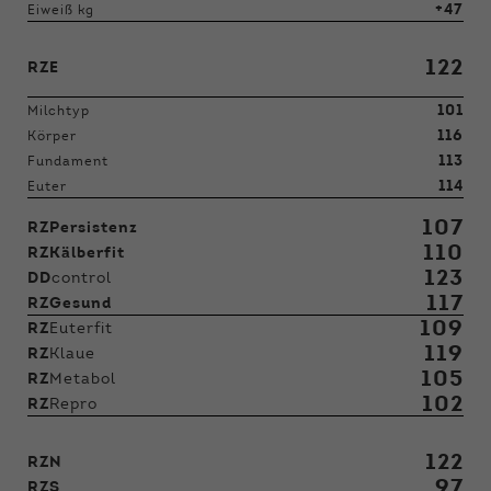
+47
Eiweiß kg
122
RZE
101
Milchtyp
116
Körper
113
Fundament
114
Euter
107
RZPersistenz
110
RZKälberfit
123
DD
control
117
RZGesund
109
RZ
Euterfit
119
RZ
Klaue
105
RZ
Metabol
102
RZ
Repro
122
RZN
97
RZS