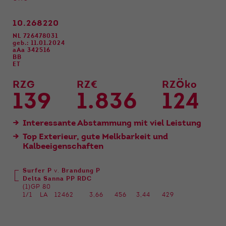
Funktionen der Webseite benötigt. Dadurch ist
gewährleistet, dass die Webseite einwandfrei
funktioniert.
10.268220
NL 726478031
Name
Cookie-Informationen anzeigen
cookie_optin
geb.: 11.01.2024
aAa 342516
BB
ET
Anbieter
Qnetics
Externe Inhalte
Wir verwenden auf unserer Website externe
RZG
RZ€
RZÖko
Laufzeit
1 Jahr
Inhalte, um Ihnen zusätzliche Informationen
139
1.836
124
anzubieten.
Zweck
Cookie Einstellungen speichern
Interessante Abstammung mit viel Leistung
Top Exterieur, gute Melkbarkeit und
Kalbeeigenschaften
Surfer P
v.
Brandung P
Delta Sanna PP RDC
(1)GP 80
1/1
LA
12462
3,66
456
3,44
429