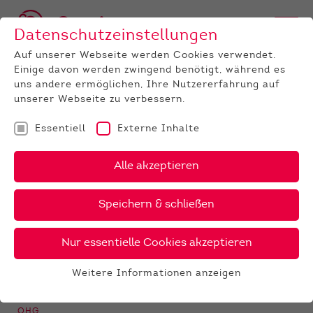
Datenschutzeinstellungen
Auf unserer Webseite werden Cookies verwendet.
Einige davon werden zwingend benötigt, während es
BULLEN
BULLENANGEBOT
HOLSTEIN
GenomiX
uns andere ermöglichen, Ihre Nutzererfahrung auf
Subito PP
unserer Webseite zu verbessern.
‹
›
X
PDF
Essentiell
Externe Inhalte
Alle akzeptieren
24 €
SUBITO PP
40 €
gesext
Speichern & schließen
Nur essentielle Cookies akzeptieren
Weitere Informationen anzeigen
Züchter:
Essentiell
Niederlande
Essentielle Cookies werden für grundlegende
Besitzer:
OHG