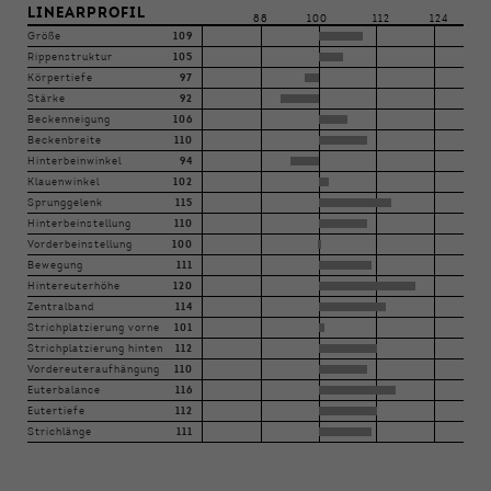
LINEARPROFIL
88
100
112
124
Größe
109
Rippenstruktur
105
Körpertiefe
97
Stärke
92
Beckenneigung
106
Beckenbreite
110
Hinterbeinwinkel
94
Klauenwinkel
102
Sprunggelenk
115
Hinterbeinstellung
110
Vorderbeinstellung
100
Bewegung
111
Hintereuterhöhe
120
Zentralband
114
Strichplatzierung vorne
101
Strichplatzierung hinten
112
Vordereuteraufhängung
110
Euterbalance
116
Eutertiefe
112
Strichlänge
111