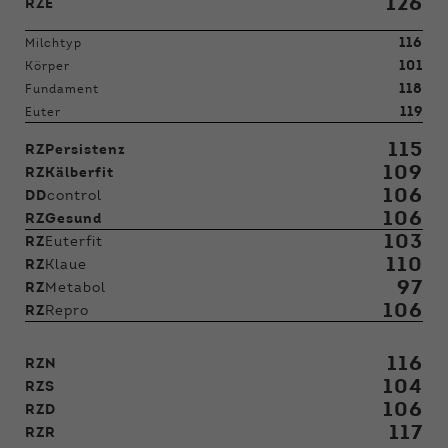
126
RZE
116
Milchtyp
101
Körper
118
Fundament
119
Euter
115
RZPersistenz
109
RZKälberfit
106
DD
control
106
RZGesund
103
RZ
Euterfit
110
RZ
Klaue
97
RZ
Metabol
106
RZ
Repro
116
RZN
104
RZS
106
RZD
117
RZR