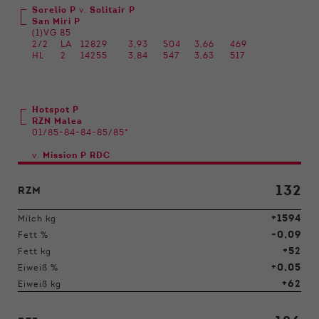
Sorelio P
v.
Solitair P
San Miri P
(1)VG 85
2/2
LA
12829
3,93
504
3,66
469
HL
2
14255
3,84
547
3,63
517
Hotspot P
RZN Malea
01/85-84-84-85/85*
v.
Mission P RDC
132
RZM
+1594
Milch kg
-0,09
Fett %
+52
Fett kg
+0,05
Eiweiß %
+62
Eiweiß kg