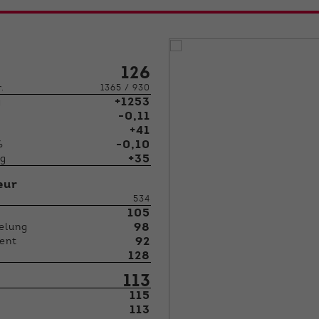
126
r.
1365 / 930
+1253
g
-0,11
+41
-0,10
%
+35
kg
eur
534
105
n
98
elung
92
ent
128
113
115
113