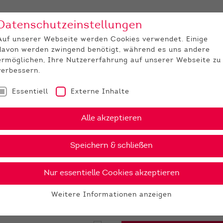
Datenschutzeinstellungen
Unternehmen
Medi
Auf unserer Webseite werden Cookies verwendet. Einige
davon werden zwingend benötigt, während es uns andere
JUNGZÜCHTER
ermöglichen, Ihre Nutzererfahrung auf unserer Webseite zu
verbessern.
Essentiell
Externe Inhalte
erik P
Alle akzeptieren
›
PDF
Speichern & schließen
Nur essentielle Cookies akzeptieren
Weitere Informationen anzeigen
16 €
Essentiell
Essentielle Cookies werden für grundlegende Funktionen