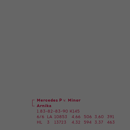
Mercedes P
v.
Minor
Arnika
1.83-82-83-90 K145
6/6
LA
10853
4,66
506
3,60
391
HL
3
13723
4,32
594
3,37
463