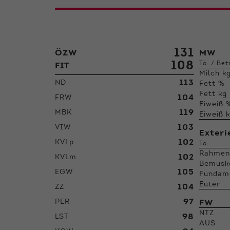
131
ÖZW
MW
108
Tö. / Bet
FIT
Milch k
113
ND
Fett %
Fett kg
104
FRW
Eiweiß 
119
MBK
Eiweiß 
103
VIW
Exteri
102
KVLp
Tö.
Rahme
102
KVLm
Bemusk
105
EGW
Fundam
Euter
104
ZZ
97
PER
FW
NTZ
98
LST
AUS