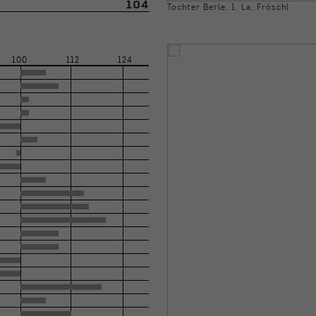
104
Tochter Berle, 1. La, Fröschl
100
112
124