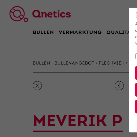
BULLEN
VERMARKTUNG
QUALITÄT
BULLEN
BULLENANGEBOT
FLECKVIEH
Mev
‹
X
MEVERIK P