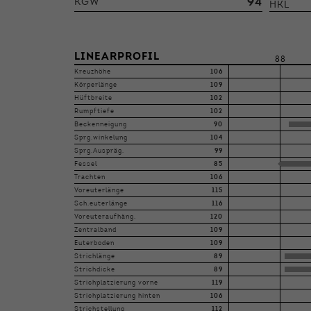
94
KGW
HKL
LINEARPROFIL
88
Kreuzhöhe
106
Körperlänge
109
Hüftbreite
102
Rumpftiefe
102
Beckenneigung
90
Sprg.winkelung
104
Sprg.Auspräg.
99
Fessel
85
Trachten
106
Voreuterlänge
115
Sch.euterlänge
116
Voreuteraufhäng.
120
Zentralband
109
Euterboden
109
Strichlänge
89
Strichdicke
89
Strichplatzierung vorne
119
Strichplatzierung hinten
106
Strichstellung
112