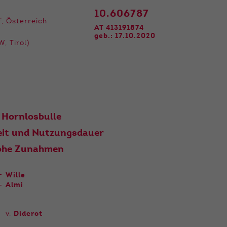
10.606787
f, Österreich
AT 413191874
geb.: 17.10.2020
, Tirol)
 Hornlosbulle
eit und Nutzungsdauer
hohe Zunahmen
Wille
Almi
v.
Diderot