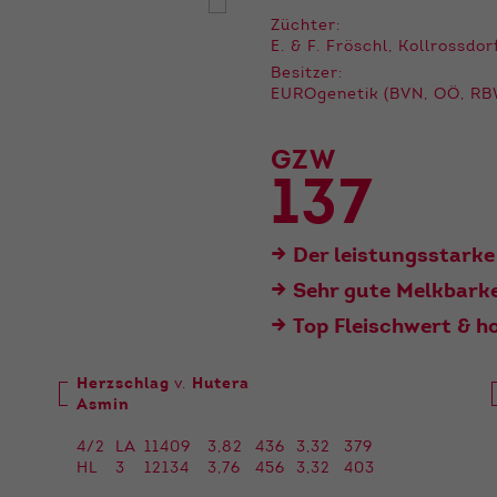
der Webseite benötigt. Dadurch ist gewährleistet, dass
die Webseite einwandfrei funktioniert.
Züchter:
E. & F. Fröschl, Kollrossdor
Name
Cookie-Informationen anzeigen
cookie_optin
Besitzer:
EUROgenetik (BVN, OÖ, RBW
Anbieter
Qnetics
Externe Inhalte
GZW
Wir verwenden auf unserer Website externe Inhalte, um
Laufzeit
1 Jahr
Ihnen zusätzliche Informationen anzubieten.
137
Zweck
Cookie Einstellungen speichern
Der leistungsstarke
Sehr gute Melkbark
Top Fleischwert & 
Herzschlag
v.
Hutera
Asmin
4/2
LA
11409
3,82
436
3,32
379
HL
3
12134
3,76
456
3,32
403