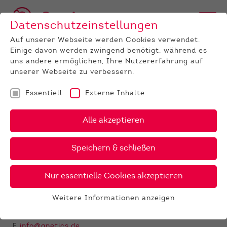
Datenschutzeinstellungen
Auf unserer Webseite werden Cookies verwendet.
Einige davon werden zwingend benötigt, während es
uns andere ermöglichen, Ihre Nutzererfahrung auf
unserer Webseite zu verbessern.
Essentiell
Externe Inhalte
QNETICS GMBH -
KOMPETENZ FÜR
Alle akzeptieren
NUTZTIERE
Speichern & schließen
VERWALTUNG
Nur essentielle Cookies akzeptieren
An der Hessenhalle 1
36304 Alsfeld
Weitere Informationen anzeigen
Essentiell
T
0 66 31 / 7 84 10
F 0 66 31 / 7 84 48
Essentielle Cookies werden für grundlegende
E
info@qnetics.de