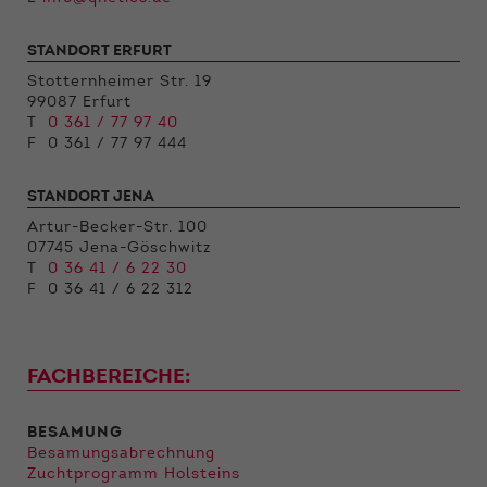
Funktionen der Webseite benötigt. Dadurch ist
gewährleistet, dass die Webseite einwandfrei
funktioniert.
STANDORT ERFURT
Stotternheimer Str. 19
Name
Cookie-Informationen anzeigen
cookie_optin
99087 Erfurt
T
0 361 / 77 97 40
Anbieter
Qnetics
F 0 361 / 77 97 444
Externe Inhalte
Wir verwenden auf unserer Website externe
Laufzeit
1 Jahr
STANDORT JENA
Inhalte, um Ihnen zusätzliche Informationen
anzubieten.
Artur-Becker-Str. 100
Zweck
Cookie Einstellungen speichern
07745 Jena-Göschwitz
T
0 36 41 / 6 22 30
F 0 36 41 / 6 22 312
FACHBEREICHE:
BESAMUNG
Besamungsabrechnung
Zuchtprogramm Holsteins