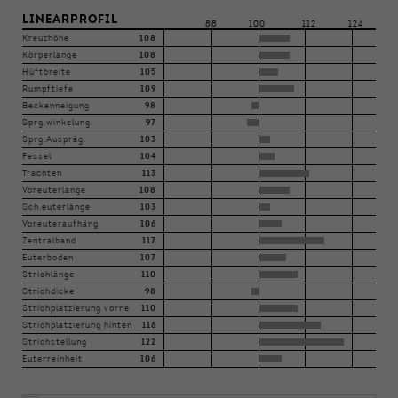
LINEARPROFIL
88
100
112
124
Kreuzhöhe
108
Körperlänge
108
Hüftbreite
105
Rumpftiefe
109
Beckenneigung
98
Sprg.winkelung
97
Sprg.Auspräg.
103
Fessel
104
Trachten
113
Voreuterlänge
108
Sch.euterlänge
103
Voreuteraufhäng.
106
Zentralband
117
Euterboden
107
Strichlänge
110
Strichdicke
98
Strichplatzierung vorne
110
Strichplatzierung hinten
116
Strichstellung
122
Euterreinheit
106