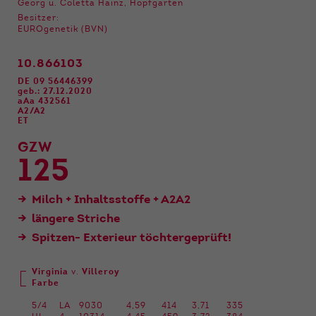
Funktionen der Webseite benötigt. Dadurch ist
Georg u. Coletta Hainz, Hopfgarten
gewährleistet, dass die Webseite einwandfrei
Besitzer:
EUROgenetik (BVN)
funktioniert.
Name
Cookie-Informationen anzeigen
cookie_optin
10.866103
DE 09 56446399
Anbieter
Qnetics
geb.: 27.12.2020
Externe Inhalte
aAa 432561
A2/A2
Wir verwenden auf unserer Website externe
Laufzeit
1 Jahr
ET
Inhalte, um Ihnen zusätzliche Informationen
GZW
anzubieten.
Zweck
Cookie Einstellungen speichern
125
Milch + Inhaltsstoffe + A2A2
längere Striche
Spitzen- Exterieur töchtergeprüft!
Virginia
v.
Villeroy
Farbe
5/4
LA
9030
4,59
414
3,71
335