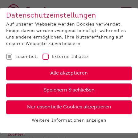
Datenschutzeinstellungen
Auf unserer Webseite werden Cookies verwendet.
Einige davon werden zwingend benötigt, während es
BULLEN
BULLENANGEBOT
FLECKVIEH
Veyron
uns andere ermöglichen, Ihre Nutzererfahrung auf
unserer Webseite zu verbessern.
‹
›
X
PDF
Essentiell
Externe Inhalte
Alle akzeptieren
VEYRON
18 €
Speichern & schließen
Nur essentielle Cookies akzeptieren
GALERIE
Weitere Informationen anzeigen
Essentiell
Essentielle Cookies werden für grundlegende
Züchter: