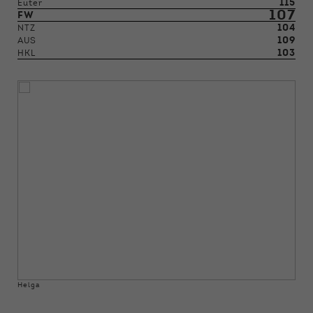
115
Euter
107
FW
104
NTZ
109
AUS
103
HKL
Helga