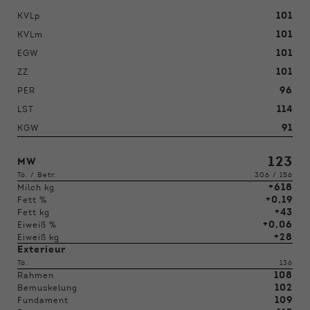
101
KVLp
101
KVLm
101
EGW
101
ZZ
96
PER
114
LST
91
KGW
123
MW
Tö. / Betr.
306 / 156
+618
Milch kg
+0,19
Fett %
+43
Fett kg
+0,06
Eiweiß %
+28
Eiweiß kg
Exterieur
Tö.
136
108
Rahmen
102
Bemuskelung
109
Fundament