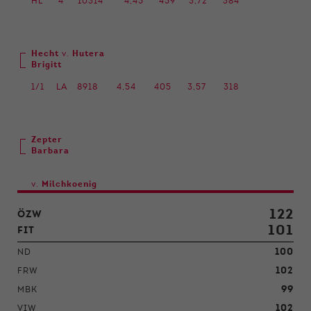
HL
4
10314
4,45
459
3,72
384
Hecht
v.
Hutera
Brigitt
1/1
LA
8918
4,54
405
3,57
318
Zepter
Barbara
v.
Milchkoenig
122
ÖZW
101
FIT
100
ND
102
FRW
99
MBK
102
VIW