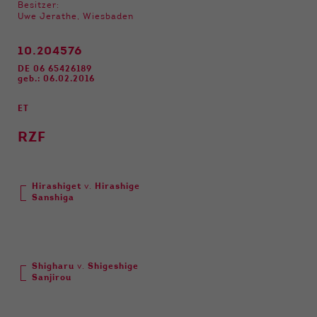
Funktionen der Webseite benötigt. Dadurch ist
Besitzer:
gewährleistet, dass die Webseite einwandfrei
Uwe Jerathe, Wiesbaden
funktioniert.
10.204576
Name
Cookie-Informationen anzeigen
cookie_optin
DE 06 65426189
geb.: 06.02.2016
Anbieter
Qnetics
Externe Inhalte
ET
Wir verwenden auf unserer Website externe
Laufzeit
1 Jahr
Inhalte, um Ihnen zusätzliche Informationen
RZF
anzubieten.
Zweck
Cookie Einstellungen speichern
Hirashiget
v.
Hirashige
Sanshiga
Shigharu
v.
Shigeshige
Sanjirou