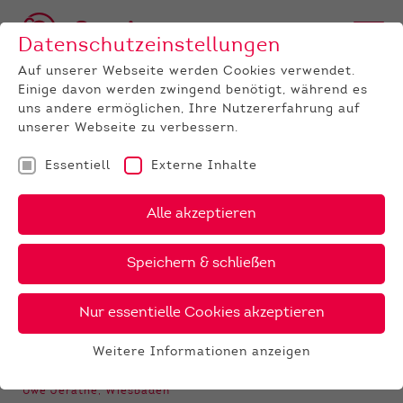
Datenschutzeinstellungen
Auf unserer Webseite werden Cookies verwendet.
Einige davon werden zwingend benötigt, während es
BULLEN
BULLENANGEBOT
FLEISCHRINDER
uns andere ermöglichen, Ihre Nutzererfahrung auf
BESAMUNGSBULLEN
Hirashiget
unserer Webseite zu verbessern.
‹
›
X
PDF
Essentiell
Externe Inhalte
Wagyu
Alle akzeptieren
HIRASHIG
Speichern & schließen
ET
20 €
Nur essentielle Cookies akzeptieren
Weitere Informationen anzeigen
Essentiell
Züchter:
Essentielle Cookies werden für grundlegende
Uwe Jerathe, Wiesbaden