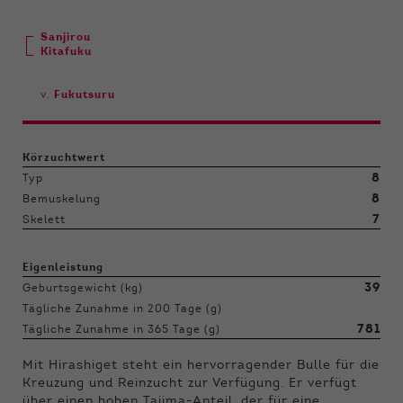
Sanjirou
Kitafuku
v.
Fukutsuru
Körzuchtwert
8
Typ
8
Bemuskelung
7
Skelett
Eigenleistung
39
Geburtsgewicht (kg)
Tägliche Zunahme in 200 Tage (g)
781
Tägliche Zunahme in 365 Tage (g)
Mit Hirashiget steht ein hervorragender Bulle für die
Kreuzung und Reinzucht zur Verfügung. Er verfügt
über einen hohen Tajima-Anteil, der für eine