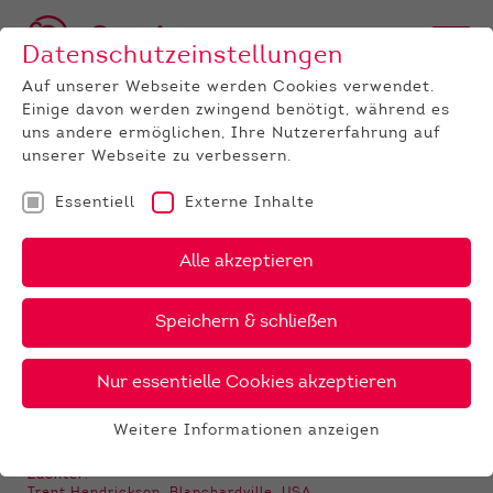
Datenschutzeinstellungen
Auf unserer Webseite werden Cookies verwendet.
Einige davon werden zwingend benötigt, während es
BULLEN
BULLENANGEBOT
RED HOLSTEIN
Clark P
uns andere ermöglichen, Ihre Nutzererfahrung auf
unserer Webseite zu verbessern.
‹
›
X
PDF
Essentiell
Externe Inhalte
Trent-Way
Alle akzeptieren
CLARK P
25 €
Speichern & schließen
Nur essentielle Cookies akzeptieren
GALERIE
Weitere Informationen anzeigen
Essentiell
Essentielle Cookies werden für grundlegende
Züchter: