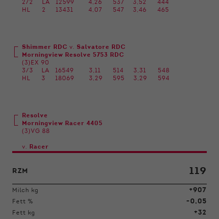
2/2
LA
12599
4,26
537
3,52
444
HL
2
13431
4,07
547
3,46
465
Shimmer RDC
v.
Salvatore RDC
Morningview Resolve 5753 RDC
(3)EX 90
3/3
LA
16549
3,11
514
3,31
548
HL
3
18069
3,29
595
3,29
594
Resolve
Morningview Racer 4405
(3)VG 88
v.
Racer
119
RZM
+907
Milch kg
-0,05
Fett %
+32
Fett kg