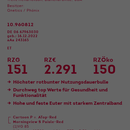
Trent Hendrickson, Blanchardville, USA
Funktionen der Webseite benötigt. Dadurch ist
Besitzer:
gewährleistet, dass die Webseite einwandfrei
Qnetics / Phönix
funktioniert.
10.960812
Name
Cookie-Informationen anzeigen
cookie_optin
DE 06 67963030
geb.: 16.12.2022
Anbieter
Qnetics
Externe Inhalte
aAa 243165
Wir verwenden auf unserer Website externe
ET
Laufzeit
1 Jahr
Inhalte, um Ihnen zusätzliche Informationen
RZG
RZ€
RZÖko
anzubieten.
Zweck
Cookie Einstellungen speichern
151
2.291
150
Höchster rotbunter Nutzungsdauerbulle
Durchweg top Werte für Gesundheit und
Funktionalität
Hohe und feste Euter mit starkem Zentralband
Cartoon P
v.
ATop-Red
Morningview S Paisle-Red
(1)VG 85