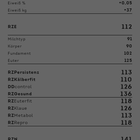
+0,05
Eiweiß %
+37
Eiweiß kg
112
RZE
91
Milchtyp
90
Körper
102
Fundament
125
Euter
113
RZPersistenz
110
RZKälberfit
126
DD
control
136
RZGesund
118
RZ
Euterfit
126
RZ
Klaue
113
RZ
Metabol
118
RZ
Repro
141
RZN