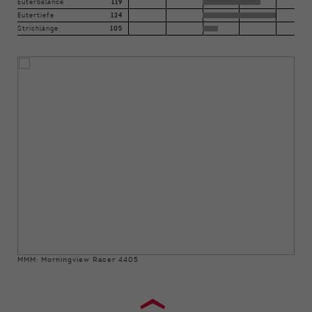
Euterbalance
119
Eutertiefe
124
Strichlänge
105
MMM: Morningview Racer 4405
›