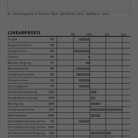
M: Morningview S Paisle-Red, GenElite LCC, Hatfield, USA
LINEARPROFIL
88
100
112
124
Größe
92
Rippenstruktur
99
Körpertiefe
85
Stärke
99
Beckenneigung
97
Beckenbreite
90
Hinterbeinwinkel
90
Klauenwinkel
92
Sprunggelenk
92
Hinterbeinstellung
105
Vorderbeinstellung
104
Bewegung
108
Hintereuterhöhe
124
Zentralband
108
Strichplatzierung vorne
92
Strichplatzierung hinten
100
Vordereuteraufhängung
116