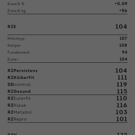
+0,09
Eiweiß %
+56
Eiweiß kg
104
RZE
107
Milchtyp
108
Körper
94
Fundament
104
Euter
104
RZPersistenz
111
RZKälberfit
119
DD
control
115
RZGesund
110
RZ
Euterfit
116
RZ
Klaue
103
RZ
Metabol
101
RZ
Repro