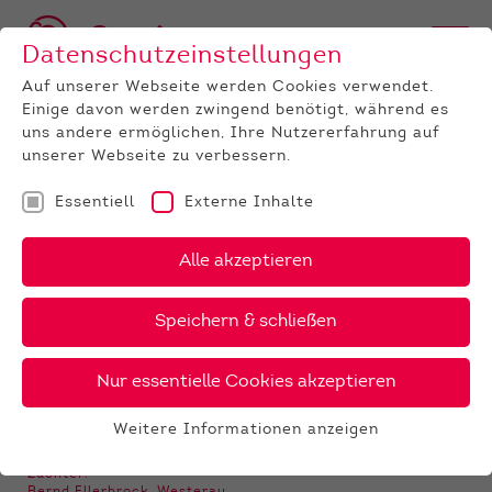
Datenschutzeinstellungen
Auf unserer Webseite werden Cookies verwendet.
Einige davon werden zwingend benötigt, während es
BULLEN
BULLENANGEBOT
RED HOLSTEIN
Drake PP
uns andere ermöglichen, Ihre Nutzererfahrung auf
unserer Webseite zu verbessern.
‹
›
X
PDF
Essentiell
Externe Inhalte
ELL
Alle akzeptieren
DRAKE PP
20 €
Speichern & schließen
Nur essentielle Cookies akzeptieren
GALERIE
Weitere Informationen anzeigen
Essentiell
Essentielle Cookies werden für grundlegende
Züchter: