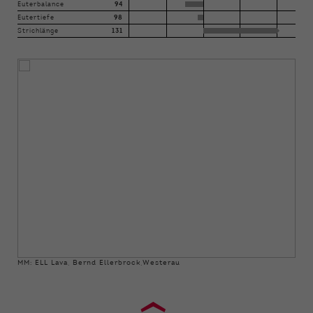
Euterbalance
94
Eutertiefe
98
Strichlänge
131
MM: ELL Lava, Bernd Ellerbrock,Westerau
›