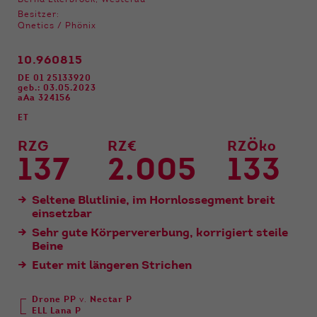
Bernd Ellerbrock, Westerau
Funktionen der Webseite benötigt. Dadurch ist
Besitzer:
gewährleistet, dass die Webseite einwandfrei
Qnetics / Phönix
funktioniert.
10.960815
Name
Cookie-Informationen anzeigen
cookie_optin
DE 01 25133920
geb.: 03.05.2023
Anbieter
Qnetics
Externe Inhalte
aAa 324156
Wir verwenden auf unserer Website externe
ET
Laufzeit
1 Jahr
Inhalte, um Ihnen zusätzliche Informationen
RZG
RZ€
RZÖko
anzubieten.
Zweck
Cookie Einstellungen speichern
137
2.005
133
Seltene Blutlinie, im Hornlossegment breit
einsetzbar
Sehr gute Körpervererbung, korrigiert steile
Beine
Euter mit längeren Strichen
Drone PP
v.
Nectar P
ELL Lana P