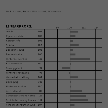
M: ELL Lana, Bernd Ellerbrock, Westerau
LINEARPROFIL
88
100
112
124
Größe
107
Rippenstruktur
105
Körpertiefe
103
Stärke
108
Beckenneigung
103
Beckenbreite
105
Hinterbeinwinkel
119
Klauenwinkel
100
Sprunggelenk
92
Hinterbeinstellung
99
Vorderbeinstellung
107
Bewegung
101
Hintereuterhöhe
100
Zentralband
111
Strichplatzierung vorne
115
Strichplatzierung hinten
117
Vordereuteraufhängung
104