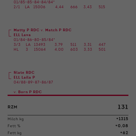
01/85-85-84-84/84*
2/1
LA
15006
4,44
666
3,43
515
Matty P RDC
v.
Match P RDC
ELL Lava
01/84-86-80-85/84*
3/3
LA
13493
3,79
511
3,31
447
HL
3
15064
4,00
603
3,33
501
Slate RDC
ELL Laila P
04/88-89-87-86/87
v.
Born P RDC
131
RZM
+1315
Milch kg
+0,08
Fett %
+62
Fett kg