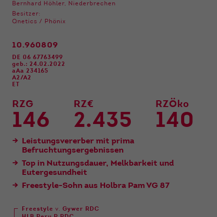
Funktionen der Webseite benötigt. Dadurch ist
Bernhard Höhler, Niederbrechen
gewährleistet, dass die Webseite einwandfrei
Besitzer:
funktioniert.
Qnetics / Phönix
Name
Cookie-Informationen anzeigen
cookie_optin
10.960809
DE 06 67763499
Anbieter
Qnetics
geb.: 24.02.2022
Externe Inhalte
aAa 234165
A2/A2
Wir verwenden auf unserer Website externe
Laufzeit
1 Jahr
ET
Inhalte, um Ihnen zusätzliche Informationen
anzubieten.
RZG
RZ€
RZÖko
Zweck
Cookie Einstellungen speichern
146
2.435
140
Leistungsvererber mit prima
Befruchtungsergebnissen
Top in Nutzungsdauer, Melkbarkeit und
Eutergesundheit
Freestyle-Sohn aus Holbra Pam VG 87
Freestyle
v.
Gywer RDC