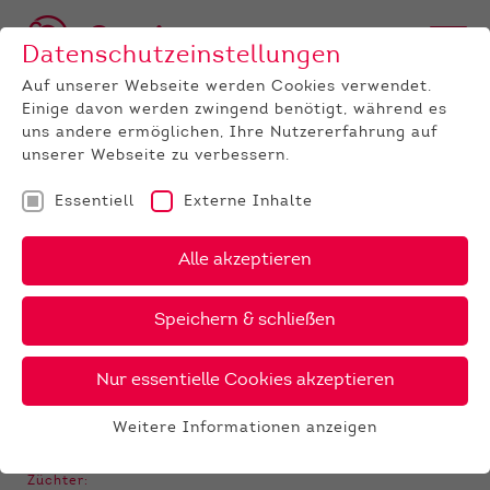
Datenschutzeinstellungen
Auf unserer Webseite werden Cookies verwendet.
Einige davon werden zwingend benötigt, während es
BULLEN
BULLENANGEBOT
RED HOLSTEIN
Faramir
uns andere ermöglichen, Ihre Nutzererfahrung auf
unserer Webseite zu verbessern.
‹
›
X
PDF
Essentiell
Externe Inhalte
22 €
HLB
Alle akzeptieren
FARAMIR
36 €
gesext
Speichern & schließen
Nur essentielle Cookies akzeptieren
GALERIE
Weitere Informationen anzeigen
Essentiell
Essentielle Cookies werden für grundlegende
Züchter: