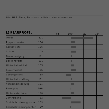
MM: HLB Pinie, Bernhard Höhler, Niederbrechen
LINEARPROFIL
88
100
112
124
Größe
121
Rippenstruktur
104
Körpertiefe
105
Stärke
105
Beckenneigung
101
Beckenbreite
101
Hinterbeinwinkel
103
Klauenwinkel
105
Sprunggelenk
95
Hinterbeinstellung
101
Vorderbeinstellung
103
Bewegung
100
Hintereuterhöhe
103
Zentralband
92
Strichplatzierung vorne
109
Strichplatzierung hinten
99