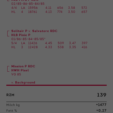
HLB Peru P RDC
02/85-86-85-84/85
4/4
LA
15956
4,11
656
3,58
572
HL
4
18761
4,13
774
3,50
657
Solitair P
v.
Salvatore RDC
HLB Pinie P
01/86-85-84-85/85*
5/4
LA
11426
4,45
509
3,47
397
HL
3
12428
4,33
538
3,35
416
Mission P RDC
HWH Pixel
VG 85
v.
Background
139
RZM
+1477
Milch kg
+0,27
Fett %