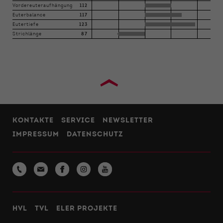
Vordereuteraufhängung
112
Euterbalance
117
Eutertiefe
123
Strichlänge
87
›
KONTAKTE
SERVICE
NEWSLETTER
IMPRESSUM
DATENSCHUTZ
HVL
TVL
ELER PROJEKTE