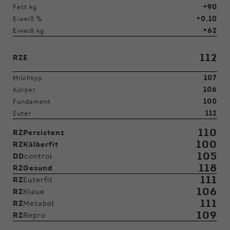
+90
Fett kg
+0,10
Eiweiß %
+62
Eiweiß kg
112
RZE
107
Milchtyp
106
Körper
100
Fundament
112
Euter
110
RZPersistenz
100
RZKälberfit
105
DD
control
118
RZGesund
111
RZ
Euterfit
106
RZ
Klaue
111
RZ
Metabol
109
RZ
Repro