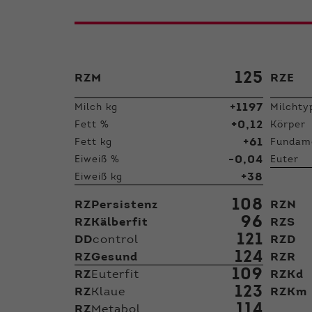
125
RZM
RZE
+1197
Milch kg
Milchty
+0,12
Fett %
Körper
+61
Fett kg
Fundam
-0,04
Eiweiß %
Euter
+38
Eiweiß kg
108
RZPersistenz
RZN
96
RZKälberfit
RZS
121
DD
control
RZD
124
RZGesund
RZR
109
RZ
Euterfit
RZKd
123
RZ
Klaue
RZKm
114
RZ
Metabol