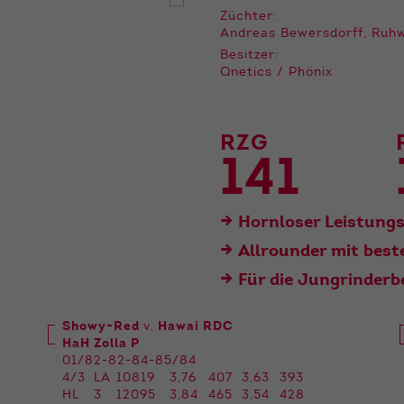
der Webseite benötigt. Dadurch ist gewährleistet, dass
Züchter:
die Webseite einwandfrei funktioniert.
Andreas Bewersdorff, Ruhw
Besitzer:
Name
Cookie-Informationen anzeigen
cookie_optin
Qnetics / Phönix
Anbieter
Qnetics
Externe Inhalte
Wir verwenden auf unserer Website externe Inhalte, um
Laufzeit
1 Jahr
RZG
Ihnen zusätzliche Informationen anzubieten.
141
Zweck
Cookie Einstellungen speichern
Hornloser Leistungs
Allrounder mit best
Für die Jungrinderb
Showy-Red
v.
Hawai RDC
HaH Zolla P
01/82-82-84-85/84
4/3
LA
10819
3,76
407
3,63
393
HL
3
12095
3,84
465
3,54
428