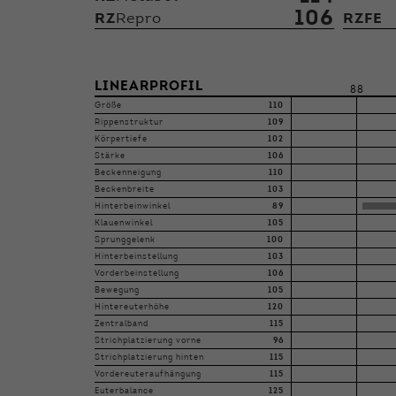
106
RZ
Repro
RZFE
LINEARPROFIL
88
Größe
110
Rippenstruktur
109
Körpertiefe
102
Stärke
106
Beckenneigung
110
Beckenbreite
103
Hinterbeinwinkel
89
Klauenwinkel
105
Sprunggelenk
100
Hinterbeinstellung
103
Vorderbeinstellung
106
Bewegung
105
Hintereuterhöhe
120
Zentralband
115
Strichplatzierung vorne
96
Strichplatzierung hinten
115
Vordereuteraufhängung
115
Euterbalance
125