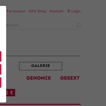
en
Formulare
GFS Shop
Kontakt
Login
GALERIE
42 €
t