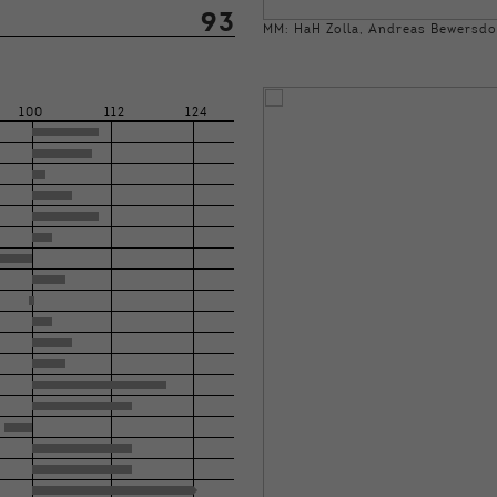
93
MM: HaH Zolla, Andreas Bewersdo
100
112
124