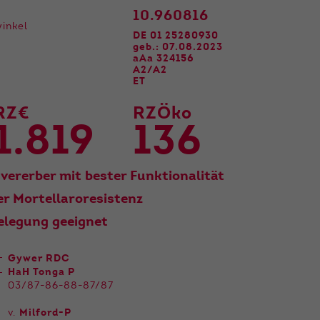
10.960816
inkel
DE 01 25280930
geb.: 07.08.2023
aAa 324156
A2/A2
ET
RZ€
RZÖko
1.819
136
vererber mit bester Funktionalität
er Mortellaroresistenz
elegung geeignet
Gywer RDC
HaH Tonga P
03/87-86-88-87/87
v.
Milford-P