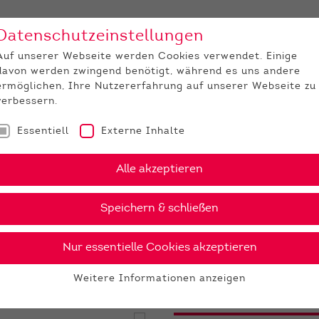
Datenschutzeinstellungen
Unternehmen
Medi
Auf unserer Webseite werden Cookies verwendet. Einige
davon werden zwingend benötigt, während es uns andere
JUNGZÜCHTER
ermöglichen, Ihre Nutzererfahrung auf unserer Webseite zu
verbessern.
Essentiell
Externe Inhalte
Memphis PP
Alle akzeptieren
›
PDF
Speichern & schließen
Nur essentielle Cookies akzeptieren
P
28 €
Weitere Informationen anzeigen
gesex
Essentiell
Essentielle Cookies werden für grundlegende Funktionen