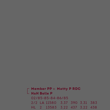
Member PP
v.
Matty P RDC
HaH Bolle P
02/85-85-84-86/85
2/2
LA
11580
3,37
390
3,31
383
HL
2
13583
3,22
437
3,22
438