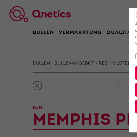
BULLEN
VERMARKTUNG
QUALITÄT
BULLEN
BULLENANGEBOT
RED HOLSTEIN
‹
X
HaH
MEMPHIS P