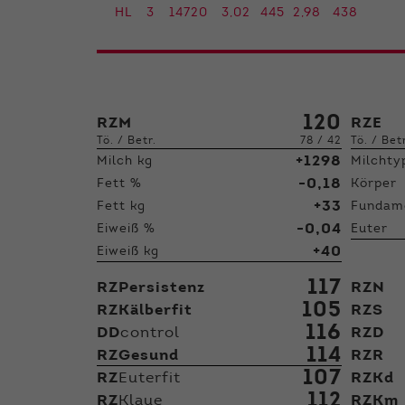
HL
3
14720
3,02
445
2,98
438
120
RZM
RZE
Tö. / Betr.
78 / 42
Tö. / Bet
+1298
Milch kg
Milchty
-0,18
Fett %
Körper
+33
Fett kg
Fundam
-0,04
Eiweiß %
Euter
+40
Eiweiß kg
117
RZPersistenz
RZN
105
RZKälberfit
RZS
116
DD
control
RZD
114
RZGesund
RZR
107
RZ
Euterfit
RZKd
112
RZ
Klaue
RZKm