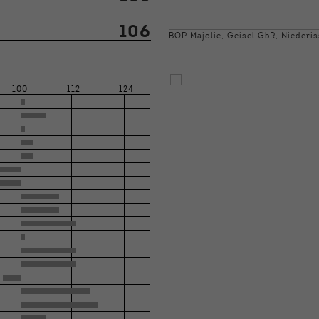
106
BOP Majolie, Geisel GbR, Niederi
100
112
124