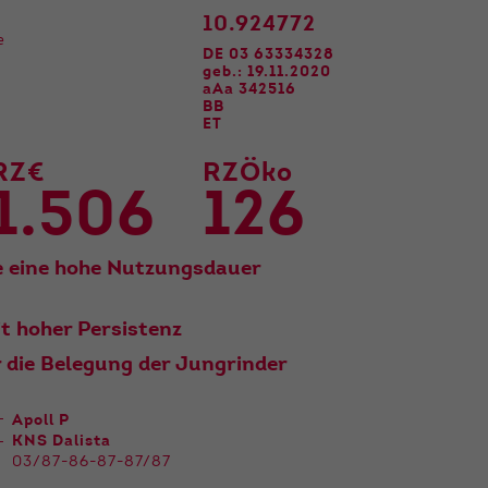
10.924772
e
DE 03 63334328
geb.: 19.11.2020
aAa 342516
BB
ET
RZ€
RZÖko
1.506
126
e eine hohe Nutzungsdauer
it hoher Persistenz
r die Belegung der Jungrinder
Apoll P
KNS Dalista
03/87-86-87-87/87