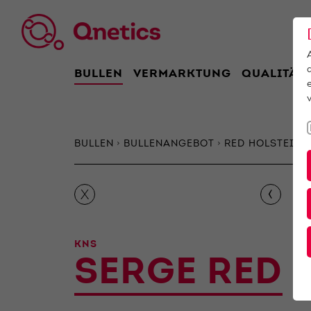
BULLEN
VERMARKTUNG
QUALITÄT
BULLEN
BULLENANGEBOT
RED HOLSTEIN
‹
X
KNS
SERGE RED