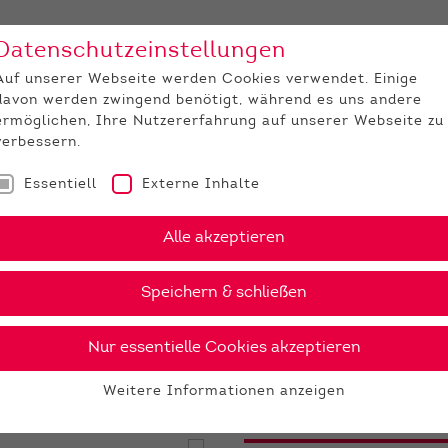
Datenschutzeinstellungen
Unternehmen
Medi
Auf unserer Webseite werden Cookies verwendet. Einige
davon werden zwingend benötigt, während es uns andere
JUNGZÜCHTER
ermöglichen, Ihre Nutzererfahrung auf unserer Webseite zu
verbessern.
Essentiell
Externe Inhalte
Serge Red
Alle akzeptieren
›
PDF
Speichern & schließen
Nur essentielle Cookies akzeptieren
21 €
Weitere Informationen anzeigen
Essentiell
Essentielle Cookies werden für grundlegende Funktionen