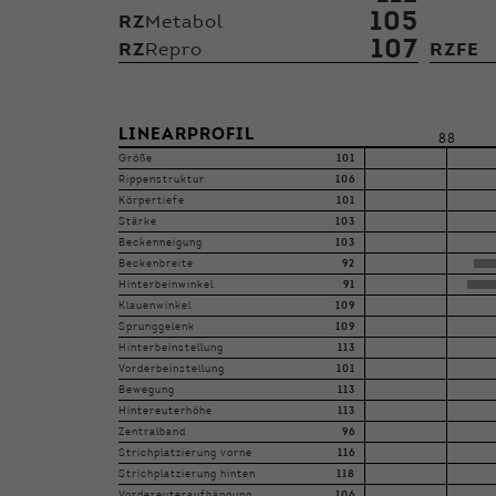
105
RZ
Metabol
107
RZ
Repro
RZFE
LINEARPROFIL
88
Größe
101
Rippenstruktur
106
Körpertiefe
101
Stärke
103
Beckenneigung
103
Beckenbreite
92
Hinterbeinwinkel
91
Klauenwinkel
109
Sprunggelenk
109
Hinterbeinstellung
113
Vorderbeinstellung
101
Bewegung
113
Hintereuterhöhe
113
Zentralband
96
Strichplatzierung vorne
116
Strichplatzierung hinten
118
Vordereuteraufhängung
106