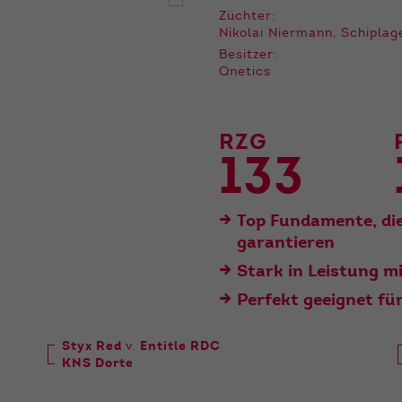
der Webseite benötigt. Dadurch ist gewährleistet, dass
Züchter:
die Webseite einwandfrei funktioniert.
Nikolai Niermann, Schiplag
Besitzer:
Name
Cookie-Informationen anzeigen
cookie_optin
Qnetics
Anbieter
Qnetics
Externe Inhalte
Wir verwenden auf unserer Website externe Inhalte, um
Laufzeit
1 Jahr
RZG
Ihnen zusätzliche Informationen anzubieten.
133
Zweck
Cookie Einstellungen speichern
Top Fundamente, di
garantieren
Stark in Leistung m
Perfekt geeignet fü
Styx Red
v.
Entitle RDC
KNS Dorte