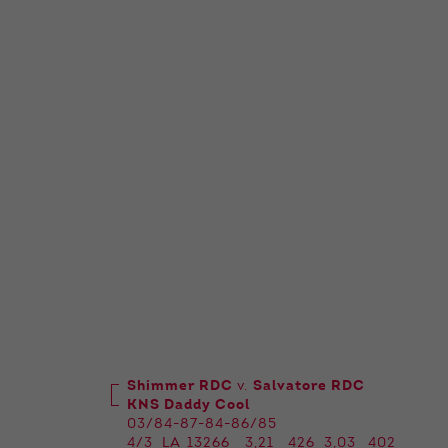
Shimmer RDC
v.
Salvatore RDC
KNS Daddy Cool
03/84-87-84-86/85
4/3
LA
13266
3,21
426
3,03
402