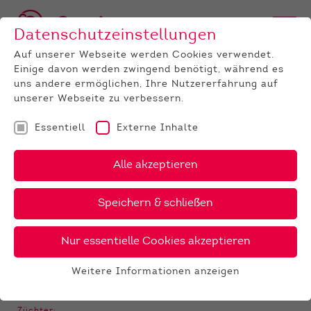
Datenschutzeinstellungen
Auf unserer Webseite werden Cookies verwendet.
Einige davon werden zwingend benötigt, während es
BULLEN
BULLENANGEBOT
RED HOLSTEIN
GenomiX
uns andere ermöglichen, Ihre Nutzererfahrung auf
Clark P
unserer Webseite zu verbessern.
‹
›
X
PDF
Essentiell
Externe Inhalte
Alle akzeptieren
Trent-Way
CLARK P
25 €
Speichern & schließen
Nur essentielle Cookies akzeptieren
GALERIE
Weitere Informationen anzeigen
Essentiell
Essentielle Cookies werden für grundlegende