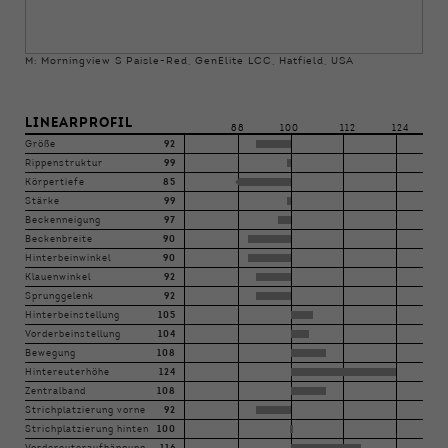
M: Morningview S Paisle-Red, GenElite LCC, Hatfield, USA
LINEARPROFIL
88
100
112
124
Größe
92
Rippenstruktur
99
Körpertiefe
85
Stärke
99
Beckenneigung
97
Beckenbreite
90
Hinterbeinwinkel
90
Klauenwinkel
92
Sprunggelenk
92
Hinterbeinstellung
105
Vorderbeinstellung
104
Bewegung
108
Hintereuterhöhe
124
Zentralband
108
Strichplatzierung vorne
92
Strichplatzierung hinten
100