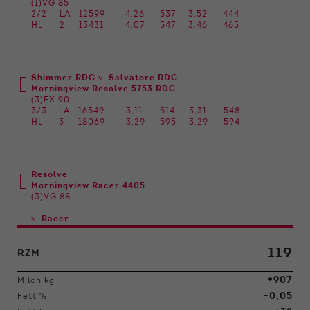
(1)VG 85
2/2
LA
12599
4,26
537
3,52
444
HL
2
13431
4,07
547
3,46
465
Shimmer RDC
v.
Salvatore RDC
Morningview Resolve 5753 RDC
(3)EX 90
3/3
LA
16549
3,11
514
3,31
548
HL
3
18069
3,29
595
3,29
594
Resolve
Morningview Racer 4405
(3)VG 88
v.
Racer
119
RZM
+907
Milch kg
-0,05
Fett %