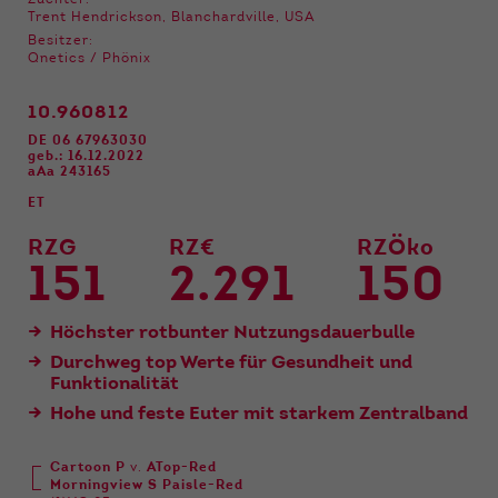
Züchter:
Funktionen der Webseite benötigt. Dadurch ist
Trent Hendrickson, Blanchardville, USA
gewährleistet, dass die Webseite einwandfrei
Besitzer:
funktioniert.
Qnetics / Phönix
Name
Cookie-Informationen anzeigen
cookie_optin
10.960812
DE 06 67963030
Anbieter
Qnetics
Externe Inhalte
geb.: 16.12.2022
aAa 243165
Wir verwenden auf unserer Website externe
Laufzeit
1 Jahr
ET
Inhalte, um Ihnen zusätzliche Informationen
anzubieten.
Zweck
Cookie Einstellungen speichern
RZG
RZ€
RZÖko
151
2.291
150
Höchster rotbunter Nutzungsdauerbulle
Durchweg top Werte für Gesundheit und
Funktionalität
Hohe und feste Euter mit starkem Zentralband
Cartoon P
v.
ATop-Red
Morningview S Paisle-Red