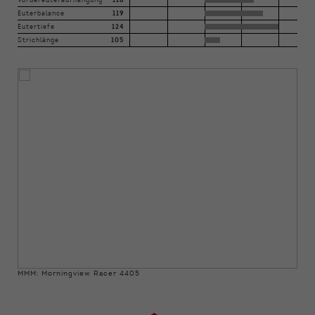
Vordereuteraufhängung
116
Euterbalance
119
Eutertiefe
124
Strichlänge
105
MMM: Morningview Racer 4405