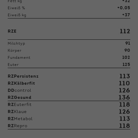
+32
Fett kg
+0,05
Eiweiß %
+37
Eiweiß kg
112
RZE
91
Milchtyp
90
Körper
102
Fundament
125
Euter
113
RZPersistenz
110
RZKälberfit
126
DD
control
136
RZGesund
118
RZ
Euterfit
126
RZ
Klaue
113
RZ
Metabol
118
RZ
Repro