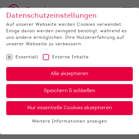
Datenschutzeinstellungen
Auf unserer Webseite werden Cookies verwendet.
Einige davon werden zwingend benötigt, während es
BULLEN
BULLENANGEBOT
RED HOLSTEIN
GenomiX
uns andere ermöglichen, Ihre Nutzererfahrung auf
Hancock
unserer Webseite zu verbessern.
‹
›
X
PDF
Essentiell
Externe Inhalte
Alle akzeptieren
28 €
CHH
HANCOCK
42 €
gesext
Speichern & schließen
Nur essentielle Cookies akzeptieren
GALERIE
Weitere Informationen anzeigen
Essentiell
Essentielle Cookies werden für grundlegende