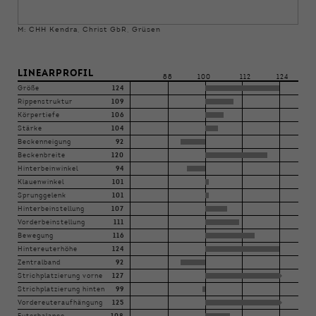
M: CHH Kendra, Christ GbR, Grüsen
LINEARPROFIL
88
100
112
124
Größe
124
Rippenstruktur
109
Körpertiefe
106
Stärke
104
Beckenneigung
92
Beckenbreite
120
Hinterbeinwinkel
94
Klauenwinkel
101
Sprunggelenk
101
Hinterbeinstellung
107
Vorderbeinstellung
111
Bewegung
116
Hintereuterhöhe
124
Zentralband
92
Strichplatzierung vorne
127
Strichplatzierung hinten
99
Vordereuteraufhängung
125