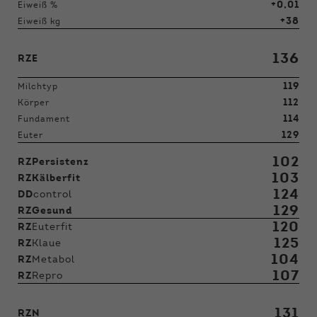
+0,01
Eiweiß %
+38
Eiweiß kg
136
RZE
119
Milchtyp
112
Körper
114
Fundament
129
Euter
102
RZPersistenz
103
RZKälberfit
124
DD
control
129
RZGesund
120
RZ
Euterfit
125
RZ
Klaue
104
RZ
Metabol
107
RZ
Repro
131
RZN