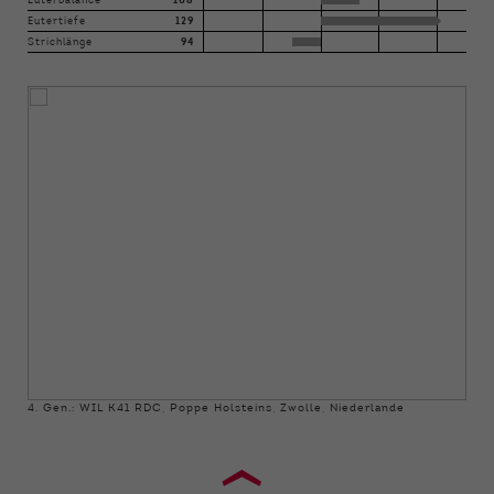
Euterbalance
108
Eutertiefe
129
Strichlänge
94
4. Gen.: WIL K41 RDC, Poppe Holsteins, Zwolle, Niederlande
›