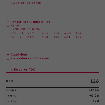
01/85-85-85-86/85
Ranger Red
v.
Rubels Red
Kairo
02/87-88-86-87/87
2/2
LA
12535
4,02
504
3,38
424
HL
2
14671
4,01
588
3,41
501
AltaC-Red
Sietskehoeve K&L Kanua
v.
Emperor RDC
126
RZM
+1046
Milch kg
+0,26
Fett %
+70
Fett kg