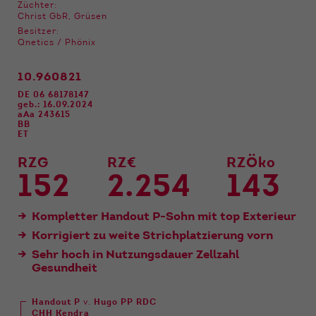
Funktionen der Webseite benötigt. Dadurch ist
Züchter:
gewährleistet, dass die Webseite einwandfrei
Christ GbR, Grüsen
funktioniert.
Besitzer:
Qnetics / Phönix
Name
Cookie-Informationen anzeigen
cookie_optin
10.960821
Anbieter
Qnetics
DE 06 68178147
Externe Inhalte
geb.: 16.09.2024
aAa 243615
Wir verwenden auf unserer Website externe
Laufzeit
1 Jahr
BB
Inhalte, um Ihnen zusätzliche Informationen
ET
anzubieten.
Zweck
Cookie Einstellungen speichern
RZG
RZ€
RZÖko
152
2.254
143
Kompletter Handout P-Sohn mit top Exterieur
Korrigiert zu weite Strichplatzierung vorn
Sehr hoch in Nutzungsdauer Zellzahl
Gesundheit
Handout P
v.
Hugo PP RDC
CHH Kendra