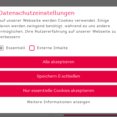
Datenschutzeinstellungen
Unternehmen
Medi
Auf unserer Webseite werden Cookies verwendet. Einige
davon werden zwingend benötigt, während es uns andere
JUNGZÜCHTER
ermöglichen, Ihre Nutzererfahrung auf unserer Webseite zu
verbessern.
Essentiell
Externe Inhalte
GenomiX
Siney PP
Alle akzeptieren
›
PDF
Speichern & schließen
Nur essentielle Cookies akzeptieren
24 €
Weitere Informationen anzeigen
gesex
Essentiell
Essentielle Cookies werden für grundlegende Funktionen