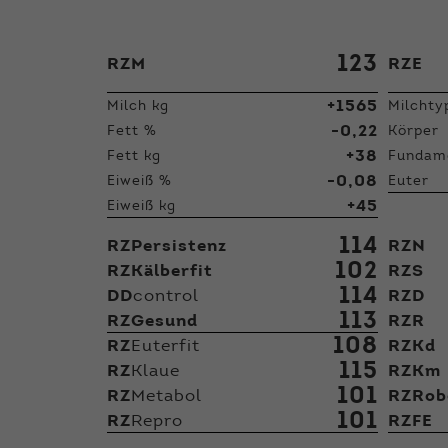
123
RZM
RZE
+1565
Milch kg
Milchty
-0,22
Fett %
Körper
+38
Fett kg
Fundam
-0,08
Eiweiß %
Euter
+45
Eiweiß kg
114
RZPersistenz
RZN
102
RZKälberfit
RZS
114
DD
control
RZD
113
RZGesund
RZR
108
RZ
Euterfit
RZKd
115
RZ
Klaue
RZKm
101
RZ
Metabol
RZRob
101
RZ
Repro
RZFE