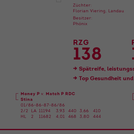
der Webseite benötigt. Dadurch ist gewährleistet, dass
Züchter:
die Webseite einwandfrei funktioniert.
Florian Viering, Landau
Besitzer:
Name
Cookie-Informationen anzeigen
cookie_optin
Phönix
Anbieter
Qnetics
Externe Inhalte
RZG
Wir verwenden auf unserer Website externe Inhalte, um
Laufzeit
1 Jahr
138
Ihnen zusätzliche Informationen anzubieten.
Zweck
Cookie Einstellungen speichern
Spätreife, leistung
Top Gesundheit und
Money P
v.
Match P RDC
Stina
01/86-86-87-86/86
2/2
LA
11194
3,93
440
3,66
410
HL
2
11682
4,01
468
3,80
444