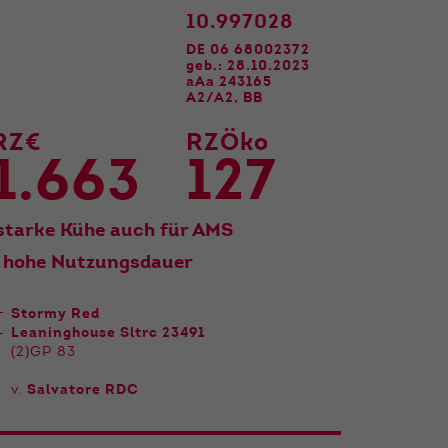
10.997028
DE 06 68002372
geb.: 28.10.2023
aAa 243165
A2/A2, BB
RZ€
RZÖko
1.663
127
sstarke Kühe auch für AMS
 hohe Nutzungsdauer
Stormy Red
Leaninghouse Sltrc 23491
(2)GP 83
v.
Salvatore RDC