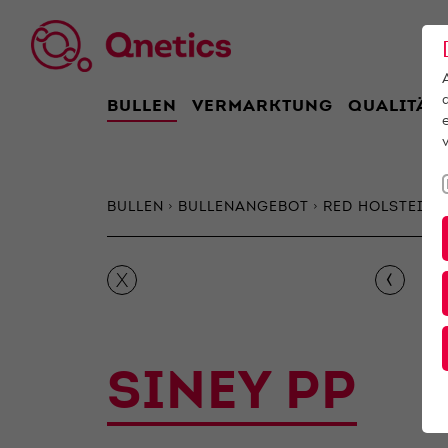
BULLEN
VERMARKTUNG
QUALITÄT
BULLEN
BULLENANGEBOT
RED HOLSTEIN
‹
X
SINEY PP