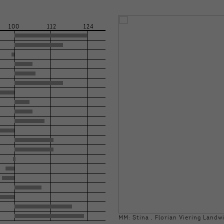
100
112
124
MM: Stina , Florian Viering Landw