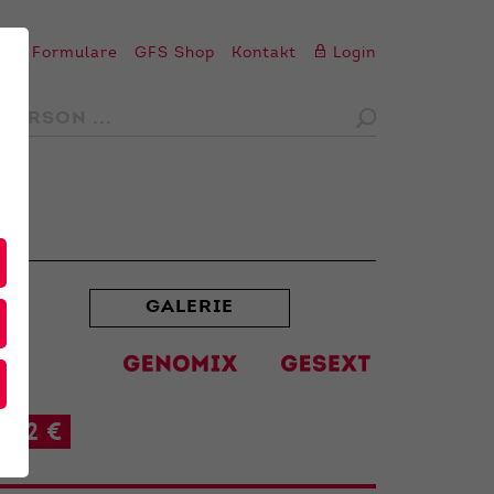
en
Formulare
GFS Shop
Kontakt
Login
GALERIE
42 €
t