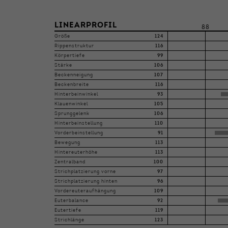
LINEARPROFIL
88
Größe
124
Rippenstruktur
116
Körpertiefe
99
Stärke
106
Beckenneigung
107
Beckenbreite
116
Hinterbeinwinkel
93
Klauenwinkel
105
Sprunggelenk
106
Hinterbeinstellung
110
Vorderbeinstellung
91
Bewegung
113
Hintereuterhöhe
113
Zentralband
100
Strichplatzierung vorne
97
Strichplatzierung hinten
96
Vordereuteraufhängung
109
Euterbalance
92
Eutertiefe
119
Strichlänge
123