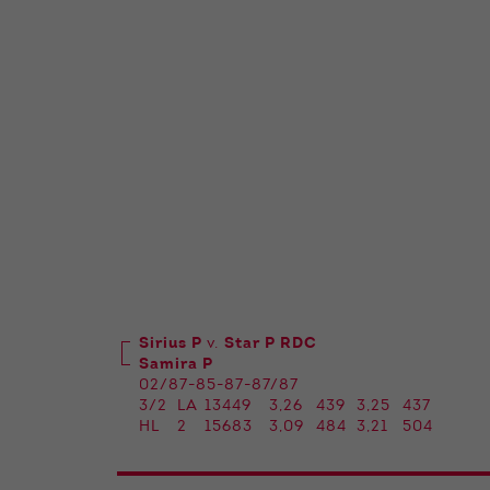
Sirius P
v.
Star P RDC
Samira P
02/87-85-87-87/87
3/2
LA
13449
3,26
439
3,25
437
HL
2
15683
3,09
484
3,21
504