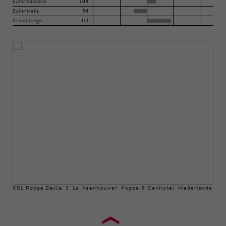
Euterbalance
104
Eutertiefe
94
Strichlänge
111
K&L Poppe Dellia, 3. La, Veenhouwer, Poppe & GenHotel, Niederlande
›