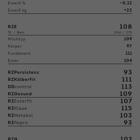
-0,12
Eiweiß %
+22
Eiweiß kg
108
RZE
Tö. / Betr.
1961 / 375
109
Milchtyp
97
Körper
111
Fundament
104
Euter
93
RZPersistenz
111
RZKälberfit
113
DD
control
109
RZGesund
107
RZ
Euterfit
115
RZ
Klaue
103
RZ
Metabol
93
RZ
Repro
102
RZN