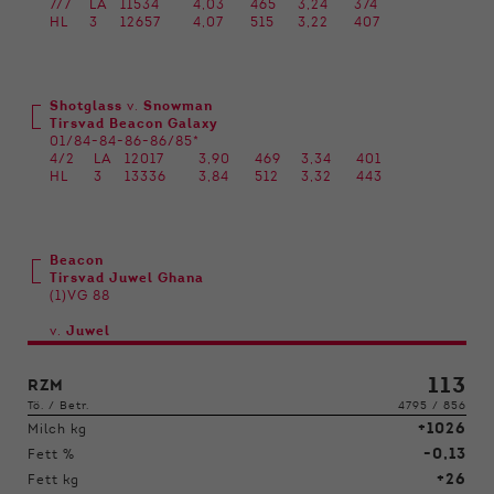
7/7
LA
11534
4,03
465
3,24
374
HL
3
12657
4,07
515
3,22
407
Shotglass
v.
Snowman
Tirsvad Beacon Galaxy
01/84-84-86-86/85*
4/2
LA
12017
3,90
469
3,34
401
HL
3
13336
3,84
512
3,32
443
Beacon
Tirsvad Juwel Ghana
(1)VG 88
v.
Juwel
113
RZM
Tö. / Betr.
4795 / 856
+1026
Milch kg
-0,13
Fett %
+26
Fett kg