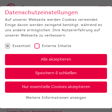
Datenschutzeinstellungen
Auf unserer Webseite werden Cookies verwendet.
Einige davon werden zwingend benötigt, während es
BULLEN
BULLENANGEBOT
HOLSTEIN
Cyrano
uns andere ermöglichen, Ihre Nutzererfahrung auf
unserer Webseite zu verbessern.
‹
›
X
PDF
Essentiell
Externe Inhalte
SPH
Alle akzeptieren
CYRANO
7 €
Speichern & schließen
Nur essentielle Cookies akzeptieren
GALERIE
Weitere Informationen anzeigen
Essentiell
Essentielle Cookies werden für grundlegende
Züchter: