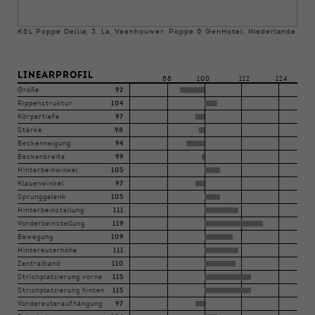
K&L Poppe Dellia, 3. La, Veenhouwer, Poppe & GenHotel, Niederlande
LINEARPROFIL
88
100
112
124
Größe
92
Rippenstruktur
104
Körpertiefe
97
Stärke
98
Beckenneigung
94
Beckenbreite
99
Hinterbeinwinkel
105
Klauenwinkel
97
Sprunggelenk
105
Hinterbeinstellung
111
Vorderbeinstellung
119
Bewegung
109
Hintereuterhöhe
111
Zentralband
110
Strichplatzierung vorne
115
Strichplatzierung hinten
115
Vordereuteraufhängung
97