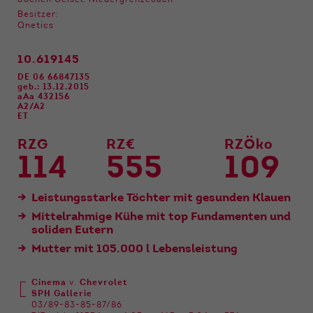
Jochen Geisel, Niedergrenzebach
Funktionen der Webseite benötigt. Dadurch ist
Besitzer:
gewährleistet, dass die Webseite einwandfrei
Qnetics
funktioniert.
10.619145
Name
Cookie-Informationen anzeigen
cookie_optin
DE 06 66847135
geb.: 13.12.2015
Anbieter
Qnetics
Externe Inhalte
aAa 432156
A2/A2
Wir verwenden auf unserer Website externe
ET
Laufzeit
1 Jahr
Inhalte, um Ihnen zusätzliche Informationen
RZG
RZ€
RZÖko
anzubieten.
Zweck
Cookie Einstellungen speichern
114
555
109
Leistungsstarke Töchter mit gesunden Klauen
Mittelrahmige Kühe mit top Fundamenten und
soliden Eutern
Mutter mit 105.000 l Lebensleistung
Cinema
v.
Chevrolet
SPH Gallerie
03/89-83-85-87/86