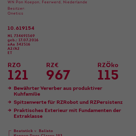
Funktionen der Webseite benötigt. Dadurch ist
WN Pon Koepon, Feerwerd, Niederlande
gewährleistet, dass die Webseite einwandfrei
Besitzer:
funktioniert.
Qnetics
Name
Cookie-Informationen anzeigen
cookie_optin
10.619154
NL 734691569
Anbieter
Qnetics
geb.: 17.07.2016
Externe Inhalte
aAa 342516
A2/A2
Wir verwenden auf unserer Website externe
Laufzeit
1 Jahr
ET
Inhalte, um Ihnen zusätzliche Informationen
anzubieten.
RZG
RZ€
RZÖko
Zweck
Cookie Einstellungen speichern
121
967
115
Bewährter Vererber aus produktiver
Kuhfamilie
Spitzenwerte für RZRobot und RZPersistenz
Praktisches Exterieur mit Fundamenten der
Extraklasse
Beatstick
v.
Balisto