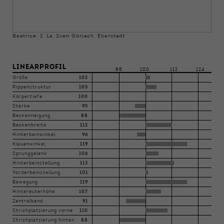
Beatrice, 2. La, Sven Görlach, Eberstadt
LINEARPROFIL
88
100
112
124
Größe
102
Rippenstruktur
105
Körpertiefe
100
Stärke
95
Beckenneigung
88
Beckenbreite
112
Hinterbeinwinkel
96
Klauenwinkel
119
Sprunggelenk
106
Hinterbeinstellung
113
Vorderbeinstellung
101
Bewegung
119
Hintereuterhöhe
107
Zentralband
91
Strichplatzierung vorne
110
Strichplatzierung hinten
88