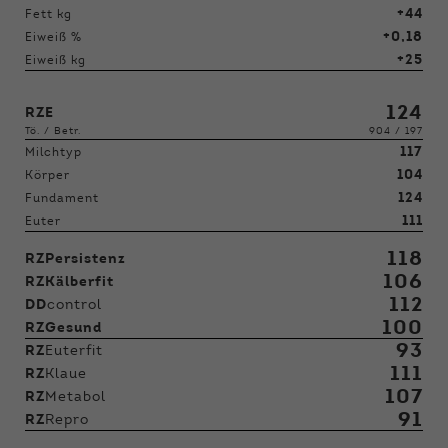
+44
Fett kg
+0,18
Eiweiß %
+25
Eiweiß kg
124
RZE
Tö. / Betr.
904 / 197
117
Milchtyp
104
Körper
124
Fundament
111
Euter
118
RZPersistenz
106
RZKälberfit
112
DD
control
100
RZGesund
93
RZ
Euterfit
111
RZ
Klaue
107
RZ
Metabol
91
RZ
Repro