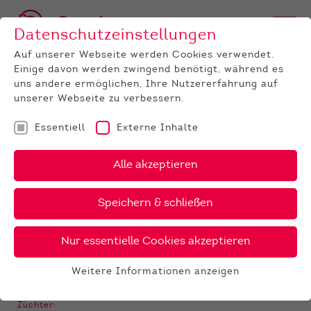
Datenschutzeinstellungen
Auf unserer Webseite werden Cookies verwendet.
Einige davon werden zwingend benötigt, während es
BULLEN
BULLENANGEBOT
HOLSTEIN
ClassiX
Beatclub
uns andere ermöglichen, Ihre Nutzererfahrung auf
unserer Webseite zu verbessern.
‹
›
X
PDF
Essentiell
Externe Inhalte
15 €
Koepon
Alle akzeptieren
BEATCLUB
30 €
gesext
Speichern & schließen
Nur essentielle Cookies akzeptieren
GALERIE
Weitere Informationen anzeigen
Essentiell
Essentielle Cookies werden für grundlegende
Züchter: