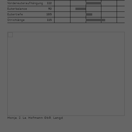
Vordereuteraufhängung
112
Euterbalance
92
Eutertiefe
105
Strichlänge
115
Monja, 2. La, Hofmann GbR, Langd