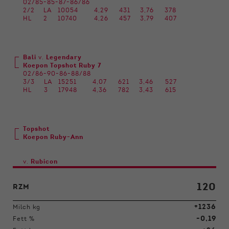
02/85-85-87-86/86
2/2
LA
10054
4,29
431
3,76
378
HL
2
10740
4,26
457
3,79
407
Bali
v.
Legendary
Koepon Topshot Ruby 7
02/86-90-86-88/88
3/3
LA
15251
4,07
621
3,46
527
HL
3
17948
4,36
782
3,43
615
Topshot
Koepon Ruby-Ann
v.
Rubicon
120
RZM
+1236
Milch kg
-0,19
Fett %