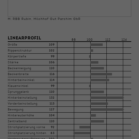
M: RBB Rubin, Milchhof Gut Parchim GbR
LINEARPROFIL
88
100
112
124
Größe
109
Rippenstruktur
102
Körpertiefe
99
Stärke
106
Beckenneigung
110
Beckenbreite
116
Hinterbeinwinkel
114
Klauenwinkel
99
Sprunggelenk
110
Hinterbeinstellung
132
Vorderbeinstellung
113
Bewegung
127
Hintereuterhöhe
104
Zentralband
110
Strichplatzierung vorne
92
Strichplatzierung hinten
83