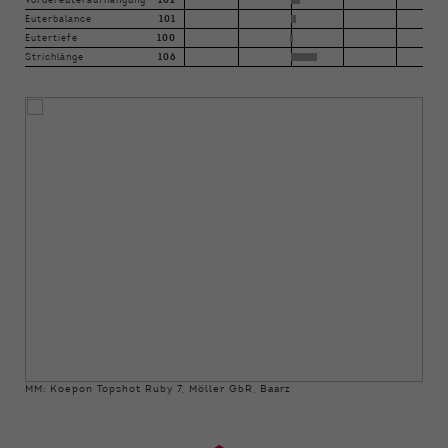
Vordereuteraufhängung
102
Euterbalance
101
Eutertiefe
100
Strichlänge
106
MM: Koepon Topshot Ruby 7, Möller GbR, Baarz