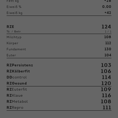
+26
Fett kg
0,00
Eiweiß %
+42
Eiweiß kg
124
RZE
Tö. / Betr.
1 / 1
108
Milchtyp
112
Körper
130
Fundament
104
Euter
103
RZPersistenz
106
RZKälberfit
114
DD
control
120
RZGesund
109
RZ
Euterfit
116
RZ
Klaue
108
RZ
Metabol
111
RZ
Repro