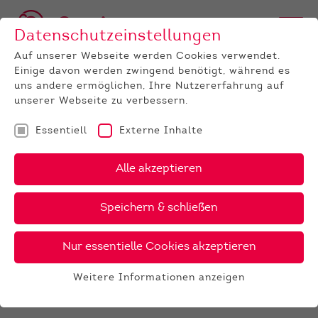
Datenschutzeinstellungen
Auf unserer Webseite werden Cookies verwendet.
Einige davon werden zwingend benötigt, während es
BULLEN
BULLENANGEBOT
HOLSTEIN
GenomiX
uns andere ermöglichen, Ihre Nutzererfahrung auf
Halfdan
unserer Webseite zu verbessern.
‹
›
X
PDF
Essentiell
Externe Inhalte
Alle akzeptieren
24 €
HALFDAN
38 €
gesext
Speichern & schließen
Nur essentielle Cookies akzeptieren
GALERIE
Weitere Informationen anzeigen
Essentiell
Essentielle Cookies werden für grundlegende