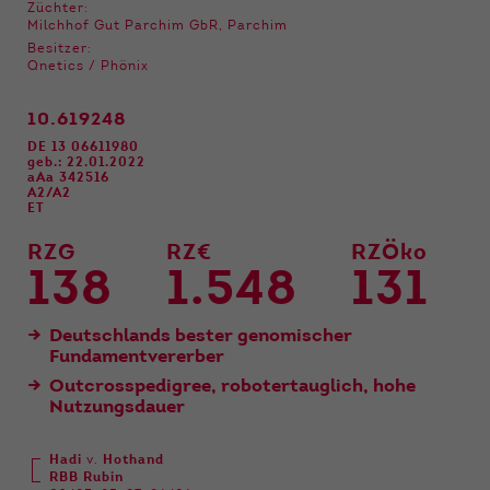
Funktionen der Webseite benötigt. Dadurch ist
Züchter:
gewährleistet, dass die Webseite einwandfrei
Milchhof Gut Parchim GbR, Parchim
funktioniert.
Besitzer:
Qnetics / Phönix
Name
Cookie-Informationen anzeigen
cookie_optin
10.619248
Anbieter
Qnetics
DE 13 06611980
Externe Inhalte
geb.: 22.01.2022
aAa 342516
Wir verwenden auf unserer Website externe
Laufzeit
1 Jahr
A2/A2
Inhalte, um Ihnen zusätzliche Informationen
ET
anzubieten.
Zweck
Cookie Einstellungen speichern
RZG
RZ€
RZÖko
138
1.548
131
Deutschlands bester genomischer
Fundamentvererber
Outcrosspedigree, robotertauglich, hohe
Nutzungsdauer
Hadi
v.
Hothand
RBB Rubin