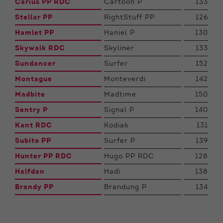
Carius PP RDC
Cartoon P
133
Stellar PP
RightStuff PP
126
Hamlet PP
Haniel P
130
Skywalk RDC
Skyliner
133
Sundancer
Surfer
152
Montague
Monteverdi
142
Madbite
Madtime
150
Sentry P
Signal P
140
Kant RDC
Kodiak
131
Subito PP
Surfer P
139
Hunter PP RDC
Hugo PP RDC
128
Halfdan
Hadi
138
Brandy PP
Brandung P
134