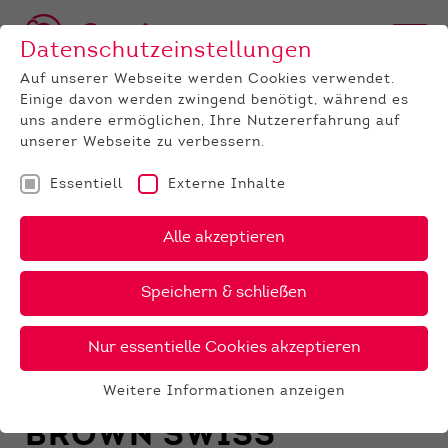
Datenschutzeinstellungen
Auf unserer Webseite werden Cookies verwendet.
Einige davon werden zwingend benötigt, während es
uns andere ermöglichen, Ihre Nutzererfahrung auf
unserer Webseite zu verbessern.
Essentiell
Externe Inhalte
RASSE
Alle akzeptieren
HOLSTEIN
RED HOLSTEIN
Speichern & schließen
FLECKVIEH
Nur essentielle Cookies akzeptieren
JERSEY
ROTVIEH
Weitere Informationen anzeigen
Essentiell
BROWN SWISS
Essentielle Cookies werden für grundlegende