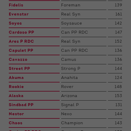
Fidelis
Foreman
139
Evenstar
Real Syn
161
Soyos
Soysauce
142
Cardoso PP
Can PP RDC
147
Ares P RDC
Real Syn
152
Capulet PP
Can PP RDC
136
Cavazzo
Camus
136
Street PP
Strong P
144
Akuma
Anahita
124
Rookie
Rover
148
Alaska
Arizona
153
Sindbad PP
Signal P
131
Nestor
Nexo
144
Chaos
Champion
143