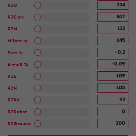
RZG
RZEuro
RZM
Milch-kg
Fett %
Eiweiß %
RZE
RZN
RZKd
RZRobot
RZGesund