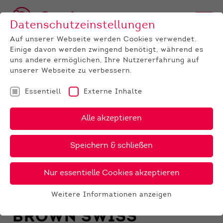
Datenschutzeinstellungen
Auf unserer Webseite werden Cookies verwendet.
Einige davon werden zwingend benötigt, während es
uns andere ermöglichen, Ihre Nutzererfahrung auf
unserer Webseite zu verbessern.
Essentiell
Externe Inhalte
RASSE
Alle akzeptieren
HOLSTEIN
RED HOLSTEIN
Speichern & schließen
FLECKVIEH
Nur essentielle Cookies akzeptieren
JERSEY
ROTVIEH
Weitere Informationen anzeigen
Essentiell
BROWN SWISS
Essentielle Cookies werden für grundlegende