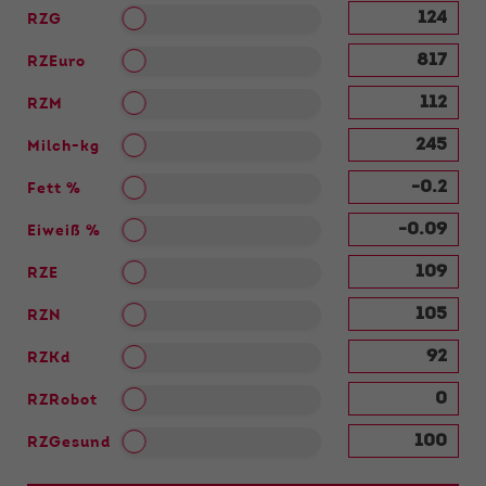
RZG
RZEuro
RZM
Milch-kg
Fett %
Eiweiß %
RZE
RZN
RZKd
RZRobot
RZGesund