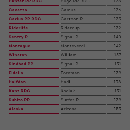
Hunter PP RDC
Hugo PP RDC
128
Cavazzo
Camus
136
Carius PP RDC
Cartoon P
133
Riderlife
Ridercup
132
Sentry P
Signal P
140
Montague
Monteverdi
142
Winston
William
137
Sindbad PP
Signal P
131
Fidelis
Foreman
139
Halfdan
Hadi
138
Kant RDC
Kodiak
131
Subito PP
Surfer P
139
Alaska
Arizona
153