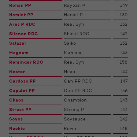
Rohan PP
Rayban P
149
Hamlet PP
Haniel P
130
Ares P RDC
Real Syn
152
Silence RDC
Shield RDC
142
Salazar
Saiko
152
Magnum
Mahjong
143
Reminder RDC
Real Syn
158
Nestor
Nexo
144
Cardoso PP
Can PP RDC
147
Capulet PP
Can PP RDC
136
Chaos
Champion
143
Street PP
Strong P
144
Soyos
Soysauce
142
Rookie
Rover
148