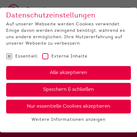
Datenschutzeinstellungen
Auf unserer Webseite werden Cookies verwendet.
Einige davon werden zwingend benötigt, während es
uns andere ermöglichen, Ihre Nutzererfahrung auf
unserer Webseite zu verbessern.
Essentiell
Externe Inhalte
JUNGZÜCHTER
Infos & Mehr
Alle akzeptieren
JUGEND FÖRDERN,
PERSPEKTIVEN BAUEN:
Speichern & schließen
Nur essentielle Cookies akzeptieren
Du hast Freude an Kühen, du interessierst Dich für
die Zucht und Haltung von Milch- oder
Fleischrindern und hast Spaß am Umgang mit den
Weitere Informationen anzeigen
Essentiell
Tieren? Dann bist Du bei uns richtig!
Essentielle Cookies werden für grundlegende