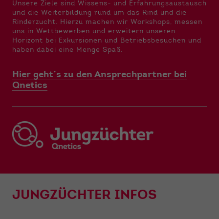
Funktionen der Webseite benötigt. Dadurch ist
Unsere Ziele sind Wissens- und Erfahrungsaustausch
gewährleistet, dass die Webseite einwandfrei
und die Weiterbildung rund um das Rind und die
funktioniert.
Rinderzucht. Hierzu machen wir Workshops, messen
uns in Wettbewerben und erweitern unseren
Horizont bei Exkursionen und Betriebsbesuchen und
Name
Cookie-Informationen anzeigen
cookie_optin
haben dabei eine Menge Spaß.
Anbieter
Qnetics
Externe Inhalte
Hier geht´s zu den Ansprechpartner bei
Wir verwenden auf unserer Website externe
Laufzeit
1 Jahr
Qnetics
Inhalte, um Ihnen zusätzliche Informationen
anzubieten.
Zweck
Cookie Einstellungen speichern
JUNGZÜCHTER INFOS