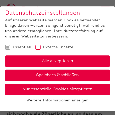
Datenschutzeinstellungen
Auf unserer Webseite werden Cookies verwendet.
Einige davon werden zwingend benötigt, während es
uns andere ermöglichen, Ihre Nutzererfahrung auf
unserer Webseite zu verbessern.
Essentiell
Externe Inhalte
UNTERNEHMEN
News
Detail
Alle akzeptieren
14.08.2020
Speichern & schließen
1. Internet-TB-Wettbewerb
ein voller Erfolg
Nur essentielle Cookies akzeptieren
Auf den letzten Drücker ging es Stunden
Weitere Informationen anzeigen
vor Beendigung des Wettbewerbes noch
Essentiell
einmal richtig rund – ab 7:26 Uhr meldeten
Essentielle Cookies werden für grundlegende
sich noch viele Zögerliche an, so dass am