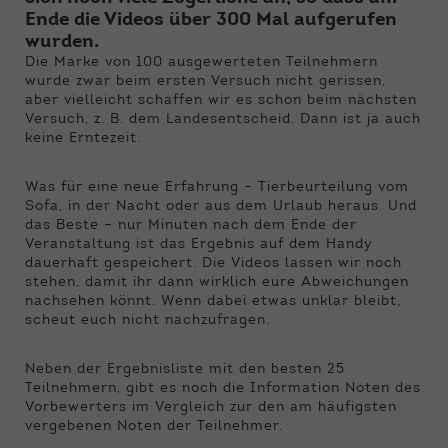
Funktionen der Webseite benötigt. Dadurch ist
Ende die Videos über 300 Mal aufgerufen
gewährleistet, dass die Webseite einwandfrei
wurden.
funktioniert.
Die Marke von 100 ausgewerteten Teilnehmern
wurde zwar beim ersten Versuch nicht gerissen,
Name
Cookie-Informationen anzeigen
cookie_optin
aber vielleicht schaffen wir es schon beim nächsten
Versuch, z. B. dem Landesentscheid. Dann ist ja auch
Anbieter
Qnetics
keine Erntezeit.
Externe Inhalte
Wir verwenden auf unserer Website externe
Laufzeit
1 Jahr
Inhalte, um Ihnen zusätzliche Informationen
Was für eine neue Erfahrung – Tierbeurteilung vom
Sofa, in der Nacht oder aus dem Urlaub heraus. Und
anzubieten.
Zweck
Cookie Einstellungen speichern
das Beste – nur Minuten nach dem Ende der
Veranstaltung ist das Ergebnis auf dem Handy
dauerhaft gespeichert. Die Videos lassen wir noch
stehen, damit ihr dann wirklich eure Abweichungen
nachsehen könnt. Wenn dabei etwas unklar bleibt,
scheut euch nicht nachzufragen.
Neben der Ergebnisliste mit den besten 25
Teilnehmern, gibt es noch die Information Noten des
Vorbewerters im Vergleich zur den am häufigsten
vergebenen Noten der Teilnehmer.