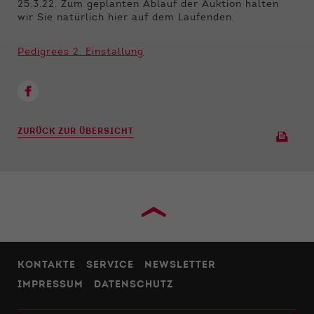
Funktionen der Webseite benötigt. Dadurch ist
25.3.22. Zum geplanten Ablauf der Auktion halten
gewährleistet, dass die Webseite einwandfrei
wir Sie natürlich hier auf dem Laufenden.
funktioniert.
Pedigrees 2. Einstallung
Name
Cookie-Informationen anzeigen
cookie_optin
Anbieter
Qnetics
Externe Inhalte
Wir verwenden auf unserer Website externe
Laufzeit
1 Jahr
Inhalte, um Ihnen zusätzliche Informationen
ZURÜCK ZUR ÜBERSICHT
anzubieten.
Zweck
Cookie Einstellungen speichern
›
KONTAKTE
SERVICE
NEWSLETTER
IMPRESSUM
DATENSCHUTZ