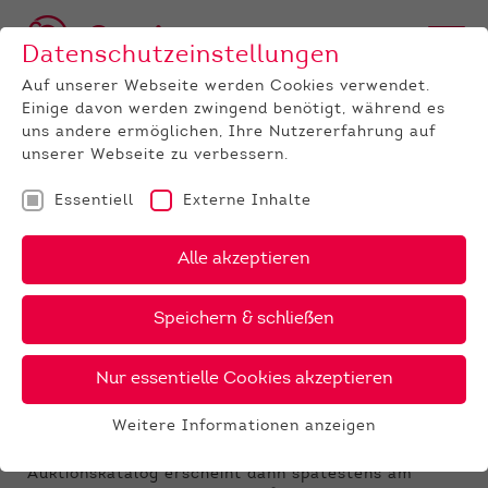
Datenschutzeinstellungen
Auf unserer Webseite werden Cookies verwendet.
Einige davon werden zwingend benötigt, während es
uns andere ermöglichen, Ihre Nutzererfahrung auf
unserer Webseite zu verbessern.
Essentiell
Externe Inhalte
UNTERNEHMEN
News
Detail
Alle akzeptieren
08.03.2022
Speichern & schließen
Pedigrees Auktionsbullen 2.
Auktion
Nur essentielle Cookies akzeptieren
In Vorbereitung zur 2. Zuchtbullenauktion in
Weitere Informationen anzeigen
Thüringen am 27.4.22 können Sie schon einmal durch
Essentiell
die Pedigrees der Auktionsbullen stöbern. Der
Essentielle Cookies werden für grundlegende
Auktionskatalog erscheint dann spätestens am