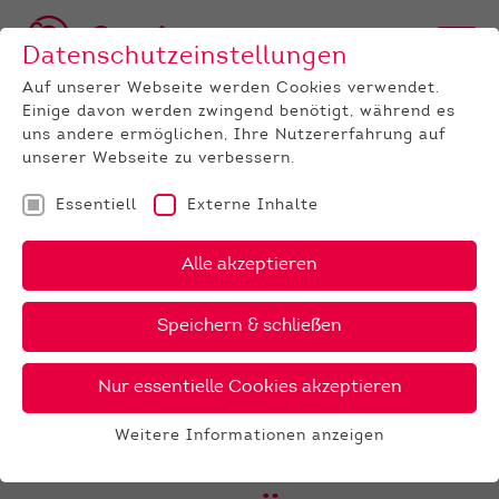
Datenschutzeinstellungen
Auf unserer Webseite werden Cookies verwendet.
Einige davon werden zwingend benötigt, während es
uns andere ermöglichen, Ihre Nutzererfahrung auf
unserer Webseite zu verbessern.
Essentiell
Externe Inhalte
UNTERNEHMEN
News
Detail
Alle akzeptieren
14.12.2020
Speichern & schließen
Absetzerauktion Alsfeld am
15.12.2020, Beginn 18.00 Uhr
Nur essentielle Cookies akzeptieren
!!! WICHTIGE ÄNDERUNG !!!
Weitere Informationen anzeigen
Absetzerauktion in Alsfeld
Essentiell
Essentielle Cookies werden für grundlegende