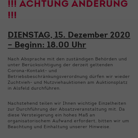
Funktionen der Webseite benötigt. Dadurch ist
!!! ACHTUNG ÄNDERUNG
gewährleistet, dass die Webseite einwandfrei
!!!
funktioniert.
Name
Cookie-Informationen anzeigen
cookie_optin
DIENSTAG, 15. Dezember 2020
Anbieter
Qnetics
Externe Inhalte
– Beginn: 18.00 Uhr
Wir verwenden auf unserer Website externe
Laufzeit
1 Jahr
Inhalte, um Ihnen zusätzliche Informationen
Nach Absprache mit den zuständigen Behörden und
anzubieten.
unter Berücksichtigung der derzeit geltenden
Zweck
Cookie Einstellungen speichern
Corona-Kontakt- und
Betriebsbeschränkungsverordnung dürfen wir wieder
Zuchtvieh- und Nutzviehauktionen am Auktionsplatz
in Alsfeld durchführen.
Nachstehend teilen wir Ihnen wichtige Einzelheiten
zur Durchführung der Absatzveranstaltung mit. Da
diese Versteigerung ein hohes Maß an
organisatorischem Aufwand erfordert, bitten wir um
Beachtung und Einhaltung unserer Hinweise.