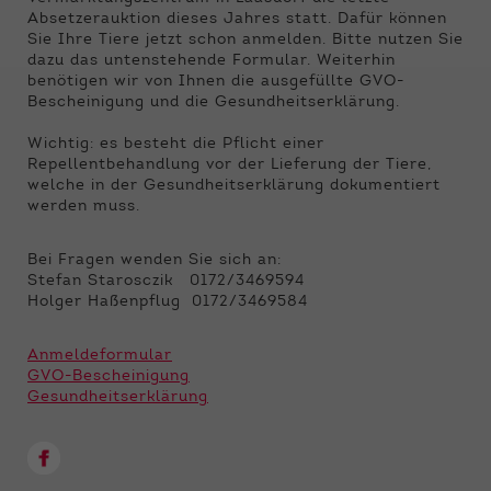
Funktionen der Webseite benötigt. Dadurch ist
Absetzerauktion dieses Jahres statt. Dafür können
gewährleistet, dass die Webseite einwandfrei
Sie Ihre Tiere jetzt schon anmelden. Bitte nutzen Sie
funktioniert.
dazu das untenstehende Formular. Weiterhin
benötigen wir von Ihnen die ausgefüllte GVO-
Name
Cookie-Informationen anzeigen
cookie_optin
Bescheinigung und die Gesundheitserklärung.
Anbieter
Qnetics
Wichtig: es besteht die Pflicht einer
Externe Inhalte
Repellentbehandlung vor der Lieferung der Tiere,
Wir verwenden auf unserer Website externe
welche in der Gesundheitserklärung dokumentiert
Laufzeit
1 Jahr
Inhalte, um Ihnen zusätzliche Informationen
werden muss.
anzubieten.
Zweck
Cookie Einstellungen speichern
Bei Fragen wenden Sie sich an:
Stefan Starosczik 0172/3469594
Holger Haßenpflug 0172/3469584
Anmeldeformular
GVO-Bescheinigung
Gesundheitserklärung