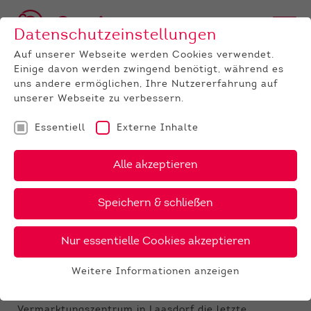
Datenschutzeinstellungen
Auf unserer Webseite werden Cookies verwendet.
Einige davon werden zwingend benötigt, während es
uns andere ermöglichen, Ihre Nutzererfahrung auf
unserer Webseite zu verbessern.
Essentiell
Externe Inhalte
UNTERNEHMEN
News
Detail
Alle akzeptieren
25.09.2024
Speichern & schließen
Absetzerauktion Laasdorf -
jetzt anmelden!
Nur essentielle Cookies akzeptieren
Liebe Mutterkuhhalter,
Weitere Informationen anzeigen
Essentiell
am 23. Oktober 2024 findet im Zucht- und
Essentielle Cookies werden für grundlegende
Vermarktungszentrum in Laasdorf die letzte