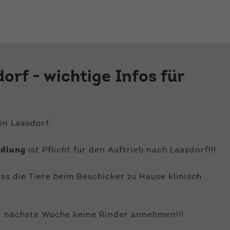
der Webseite benötigt. Dadurch ist gewährleistet, dass
die Webseite einwandfrei funktioniert.
Name
Cookie-Informationen anzeigen
cookie_optin
Anbieter
Qnetics
Externe Inhalte
orf - wichtige Infos für
Wir verwenden auf unserer Website externe Inhalte, um
Laufzeit
1 Jahr
Ihnen zusätzliche Informationen anzubieten.
Zweck
Cookie Einstellungen speichern
in Laasdorf:
ndlung
ist Pflicht für den Auftrieb nach Laasdorf!!!
ss die Tiere beim Beschicker zu Hause klinisch
 nächste Woche keine Rinder annehmen!!!