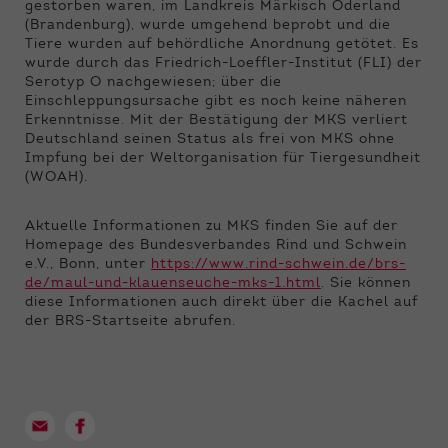
Funktionen der Webseite benötigt. Dadurch ist
gestorben waren, im Landkreis Märkisch Oderland
gewährleistet, dass die Webseite einwandfrei
(Brandenburg), wurde umgehend beprobt und die
funktioniert.
Tiere wurden auf behördliche Anordnung getötet. Es
wurde durch das Friedrich-Loeffler-Institut (FLI) der
Serotyp O nachgewiesen; über die
Name
Cookie-Informationen anzeigen
cookie_optin
Einschleppungsursache gibt es noch keine näheren
Erkenntnisse. Mit der Bestätigung der MKS verliert
Anbieter
Qnetics
Externe Inhalte
Deutschland seinen Status als frei von MKS ohne
Impfung bei der Weltorganisation für Tiergesundheit
Wir verwenden auf unserer Website externe
Laufzeit
1 Jahr
(WOAH).
Inhalte, um Ihnen zusätzliche Informationen
anzubieten.
Zweck
Cookie Einstellungen speichern
Aktuelle Informationen zu MKS finden Sie auf der
Homepage des Bundesverbandes Rind und Schwein
e.V., Bonn, unter
https://www.rind-schwein.de/brs-
de/maul-und-klauenseuche-mks-1.html
. Sie können
diese Informationen auch direkt über die Kachel auf
der BRS-Startseite abrufen.