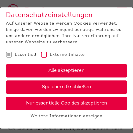
Datenschutzeinstellungen
Auf unserer Webseite werden Cookies verwendet.
Einige davon werden zwingend benötigt, während es
uns andere ermöglichen, Ihre Nutzererfahrung auf
unserer Webseite zu verbessern.
Essentiell
Externe Inhalte
UNTERNEHMEN
News
Detail
Alle akzeptieren
21.01.2025
, Autor:
Jens Kirch
Speichern & schließen
Aktuelles zur Maul- und
Klauenseuche
Nur essentielle Cookies akzeptieren
Am 10. Januar 2025 wurde die Maul- und
Weitere Informationen anzeigen
Klauenseuche (MKS) erstmals seit 1988 in
Essentiell
Deutschland amtlich festgestellt. Der betroffene
Essentielle Cookies werden für grundlegende
Bestand mit 14 Wasserbüffeln, von denen drei Tiere