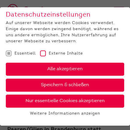
Datenschutzeinstellungen
Auf unserer Webseite werden Cookies verwendet.
Einige davon werden zwingend benötigt, während es
uns andere ermöglichen, Ihre Nutzererfahrung auf
unserer Webseite zu verbessern.
Essentiell
Externe Inhalte
UNTERNEHMEN
News
Detail
Alle akzeptieren
26.02.2019
, Autor:
BRS, Anne Menrath
Speichern & schließen
Anmelden für den
Bundeswettbewerb des VdFJ
Nur essentielle Cookies akzeptieren
Der diesjährige Bundeswettbewerb der
Weitere Informationen anzeigen
Fleischrind-Jungzüchter findet am 11. und
Essentiell
12. Mai 2019 im Rahmen der Brala in
Essentielle Cookies werden für grundlegende
Paaren/Glien in Brandenburg statt.