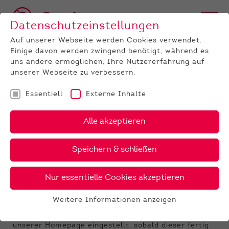
Datenschutzeinstellungen
Auf unserer Webseite werden Cookies verwendet.
Einige davon werden zwingend benötigt, während es
uns andere ermöglichen, Ihre Nutzererfahrung auf
unserer Webseite zu verbessern.
Essentiell
Externe Inhalte
UNTERNEHMEN
News
Detail
Alle akzeptieren
12.01.2021
Speichern & schließen
Auktionspedigrees Thüringen
Die Pedigrees der Auktionsbullen der ELP Dornburg
Nur essentielle Cookies akzeptieren
sowie ausgesuchter feldgeprüfter Bullen sind online.
Bitte klicken Sie dazu
HIER
.
Weitere Informationen anzeigen
Essentiell
Der endgültige Katalog mit Fotos sowie
Informationen zu den einzelnen Tieren wird auf
Essentielle Cookies werden für grundlegende
unserer Homepage eingestellt, sobald dieser fertig