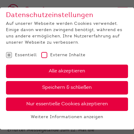
Datenschutzeinstellungen
Auf unserer Webseite werden Cookies verwendet.
Einige davon werden zwingend benötigt, während es
uns andere ermöglichen, Ihre Nutzererfahrung auf
unserer Webseite zu verbessern.
Essentiell
Externe Inhalte
UNTERNEHMEN
News
Detail
Alle akzeptieren
30.05.2024
Speichern & schließen
Ausschreibung Thüringer
Landestierschau Fleischrinder
Nur essentielle Cookies akzeptieren
Liebe Züchter von Fleischrindern in Thüringen,
Weitere Informationen anzeigen
Essentiell
vom 27. bis 29. September 2024 findet auf dem
Essentielle Cookies werden für grundlegende
Erfurter Messegelände zum 12. Mal die