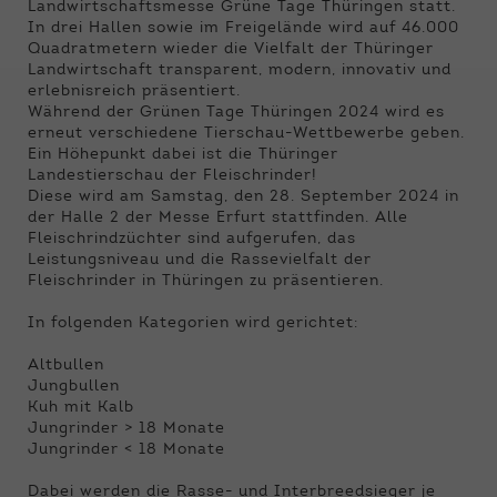
Funktionen der Webseite benötigt. Dadurch ist
Landwirtschaftsmesse Grüne Tage Thüringen statt.
gewährleistet, dass die Webseite einwandfrei
In drei Hallen sowie im Freigelände wird auf 46.000
funktioniert.
Quadratmetern wieder die Vielfalt der Thüringer
Landwirtschaft transparent, modern, innovativ und
erlebnisreich präsentiert.
Name
Cookie-Informationen anzeigen
cookie_optin
Während der Grünen Tage Thüringen 2024 wird es
erneut verschiedene Tierschau-Wettbewerbe geben.
Anbieter
Qnetics
Externe Inhalte
Ein Höhepunkt dabei ist die Thüringer
Landestierschau der Fleischrinder!
Wir verwenden auf unserer Website externe
Laufzeit
1 Jahr
Diese wird am Samstag, den 28. September 2024 in
Inhalte, um Ihnen zusätzliche Informationen
der Halle 2 der Messe Erfurt stattfinden. Alle
anzubieten.
Zweck
Cookie Einstellungen speichern
Fleischrindzüchter sind aufgerufen, das
Leistungsniveau und die Rassevielfalt der
Fleischrinder in Thüringen zu präsentieren.
In folgenden Kategorien wird gerichtet:
Altbullen
Jungbullen
Kuh mit Kalb
Jungrinder > 18 Monate
Jungrinder < 18 Monate
Dabei werden die Rasse- und Interbreedsieger je