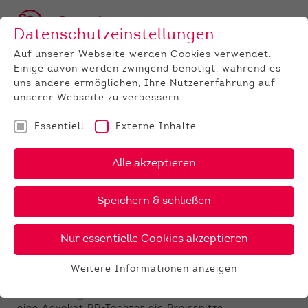
Datenschutzeinstellungen
Auf unserer Webseite werden Cookies verwendet.
Einige davon werden zwingend benötigt, während es
uns andere ermöglichen, Ihre Nutzererfahrung auf
unserer Webseite zu verbessern.
Essentiell
Externe Inhalte
UNTERNEHMEN
News
Detail
Alle akzeptieren
24.04.2023
, Autor:
Jeanette Weinbach
Speichern & schließen
Bestpreis für Advokat PP-
Tochter bei Aprilauktion in
Nur essentielle Cookies akzeptieren
Fließem
Weitere Informationen anzeigen
Essentiell
Bei der Zuchtviehauktion im April im
Essentielle Cookies werden für grundlegende
Vermarktungszentrum der RUW in Fließem stellt