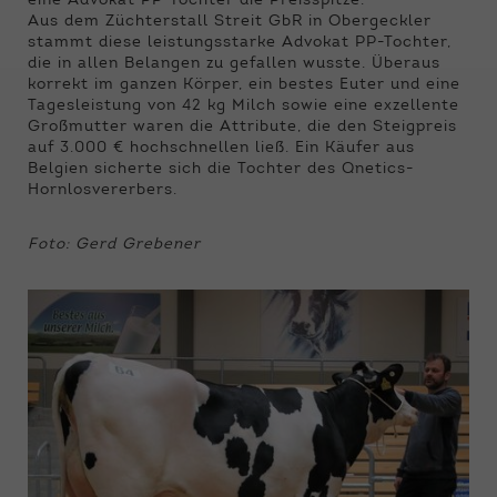
eine Advokat PP-Tochter die Preisspitze.
Funktionen der Webseite benötigt. Dadurch ist
Aus dem Züchterstall Streit GbR in Obergeckler
gewährleistet, dass die Webseite einwandfrei
stammt diese leistungsstarke Advokat PP-Tochter,
funktioniert.
die in allen Belangen zu gefallen wusste. Überaus
korrekt im ganzen Körper, ein bestes Euter und eine
Name
Cookie-Informationen anzeigen
cookie_optin
Tagesleistung von 42 kg Milch sowie eine exzellente
Großmutter waren die Attribute, die den Steigpreis
Anbieter
Qnetics
auf 3.000 € hochschnellen ließ. Ein Käufer aus
Externe Inhalte
Belgien sicherte sich die Tochter des Qnetics-
Wir verwenden auf unserer Website externe
Hornlosvererbers.
Laufzeit
1 Jahr
Inhalte, um Ihnen zusätzliche Informationen
anzubieten.
Zweck
Cookie Einstellungen speichern
Foto: Gerd Grebener