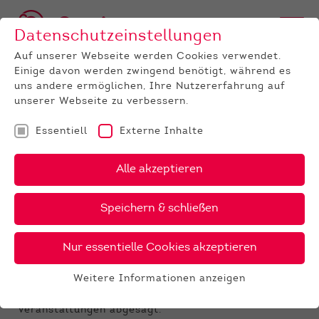
Datenschutzeinstellungen
Auf unserer Webseite werden Cookies verwendet.
Einige davon werden zwingend benötigt, während es
uns andere ermöglichen, Ihre Nutzererfahrung auf
unserer Webseite zu verbessern.
Essentiell
Externe Inhalte
UNTERNEHMEN
News
Detail
Alle akzeptieren
23.04.2020
, Autor:
VDJ Vorstand
Speichern & schließen
Bundes-Jungzüchtertreffen
in Fließem verschoben
Nur essentielle Cookies akzeptieren
Liebe Jungzüchter/-innen,
Weitere Informationen anzeigen
die Corona-Krise ist in aller Munde. Aufgrund der
Essentiell
Pandemie wurden u.a. bereits zahlreiche
Essentielle Cookies werden für grundlegende
Veranstaltungen abgesagt.