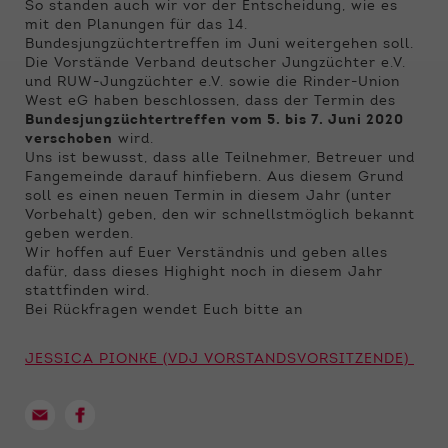
Funktionen der Webseite benötigt. Dadurch ist
So standen auch wir vor der Entscheidung, wie es
gewährleistet, dass die Webseite einwandfrei
mit den Planungen für das 14.
funktioniert.
Bundesjungzüchtertreffen im Juni weitergehen soll.
Die Vorstände Verband deutscher Jungzüchter e.V.
und RUW-Jungzüchter e.V. sowie die Rinder-Union
Name
Cookie-Informationen anzeigen
cookie_optin
West eG haben beschlossen, dass der Termin des
Bundesjungzüchtertreffen vom 5. bis 7. Juni 2020
Anbieter
Qnetics
Externe Inhalte
verschoben
wird.
Uns ist bewusst, dass alle Teilnehmer, Betreuer und
Wir verwenden auf unserer Website externe
Laufzeit
1 Jahr
Fangemeinde darauf hinfiebern. Aus diesem Grund
Inhalte, um Ihnen zusätzliche Informationen
soll es einen neuen Termin in diesem Jahr (unter
anzubieten.
Zweck
Cookie Einstellungen speichern
Vorbehalt) geben, den wir schnellstmöglich bekannt
geben werden.
Wir hoffen auf Euer Verständnis und geben alles
dafür, dass dieses Highight noch in diesem Jahr
stattfinden wird.
Bei Rückfragen wendet Euch bitte an
JESSICA PIONKE (VDJ VORSTANDSVORSITZENDE)