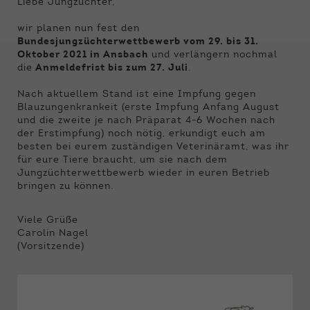
Funktionen der Webseite benötigt. Dadurch ist
Liebe Jungzüchter,
gewährleistet, dass die Webseite einwandfrei
wir planen nun fest den
funktioniert.
Bundesjungzüchterwettbewerb vom 29. bis 31.
Oktober 2021 in Ansbach
und verlängern nochmal
Name
Cookie-Informationen anzeigen
cookie_optin
die
Anmeldefrist bis zum 27. Juli
.
Anbieter
Qnetics
Nach aktuellem Stand ist eine Impfung gegen
Externe Inhalte
Blauzungenkrankeit (erste Impfung Anfang August
Wir verwenden auf unserer Website externe
Laufzeit
1 Jahr
und die zweite je nach Präparat 4-6 Wochen nach
Inhalte, um Ihnen zusätzliche Informationen
der Erstimpfung) noch nötig, erkundigt euch am
anzubieten.
besten bei eurem zuständigen Veterinäramt, was ihr
Zweck
Cookie Einstellungen speichern
für eure Tiere braucht, um sie nach dem
Jungzüchterwettbewerb wieder in euren Betrieb
bringen zu können.
Viele Grüße
Carolin Nagel
(Vorsitzende)