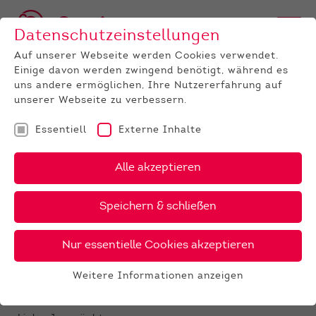
Datenschutzeinstellungen
Auf unserer Webseite werden Cookies verwendet.
Einige davon werden zwingend benötigt, während es
uns andere ermöglichen, Ihre Nutzererfahrung auf
unserer Webseite zu verbessern.
Essentiell
Externe Inhalte
UNTERNEHMEN
News
Detail
Alle akzeptieren
15.07.2021
Speichern & schließen
VdFJ-Wettbewerb: die
Anmeldefrist wurde
Nur essentielle Cookies akzeptieren
verlängert
Weitere Informationen anzeigen
Essentiell
Deadline ist nun der 27. Juli
Essentielle Cookies werden für grundlegende