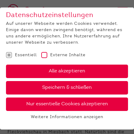
Datenschutzeinstellungen
Auf unserer Webseite werden Cookies verwendet.
Einige davon werden zwingend benötigt, während es
uns andere ermöglichen, Ihre Nutzererfahrung auf
unserer Webseite zu verbessern.
Essentiell
Externe Inhalte
UNTERNEHMEN
News
Detail
Alle akzeptieren
09.01.2019
, Autor:
Heiko Grob
Speichern & schließen
Deutsche Fleckviehschau in
Miesbach
Nur essentielle Cookies akzeptieren
Melden Sie in Frage kommende Tiere für
Weitere Informationen anzeigen
diese hochkarätige Bundesschau jetzt an!
Essentiell
Vom 22. bis 24. März 2019 findet die Deutsche
Essentielle Cookies werden für grundlegende
Fleckviehschau in Miesbach statt. Natürlich sind die