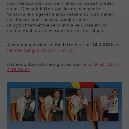
Funktionen der Webseite benötigt. Dadurch ist
Fleckviehzüchter aus dem Qnetics-Gebiet wieder
gewährleistet, dass die Webseite einwandfrei
dabei. Deshalb bitten wir darum, geeignete
funktioniert.
Schaukühe umgehend anzumelden! Es wird neben
der Schau auch diesmal wieder einen
Name
Cookie-Informationen anzeigen
cookie_optin
Jungzüchterwettbewerb und eine Eliteauktion
geben. Auch daran werden wir uns beteiligen.
Anbieter
Qnetics
Externe Inhalte
Anmeldungen richten Sie bitte bis zum
28.1.2019
an
Wir verwenden auf unserer Website externe
Laufzeit
1 Jahr
Kerstin Lang,
0 66 31 / 7 84 15
Inhalte, um Ihnen zusätzliche Informationen
anzubieten.
Zweck
Cookie Einstellungen speichern
Nähere Informationen gibt es bei
Heiko Grob
0170 /
2 98 36 65