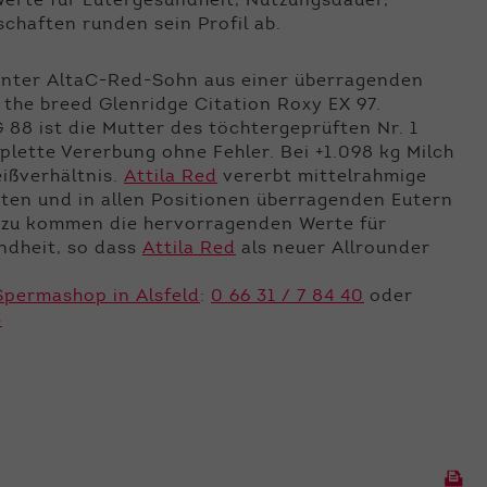
Werte für Eutergesundheit, Nutzungsdauer,
chaften runden sein Profil ab.
santer AltaC-Red-Sohn aus einer überragenden
 the breed Glenridge Citation Roxy EX 97.
8 ist die Mutter des töchtergeprüften Nr. 1
plette Vererbung ohne Fehler. Bei +1.098 kg Milch
eißverhältnis.
Attila Red
vererbt mittelrahmige
en und in allen Positionen überragenden Eutern
nzu kommen die hervorragenden Werte für
ndheit, so dass
Attila Red
als neuer Allrounder
Spermashop in Alsfeld
:
0 66 31 / 7 84 40
oder
3