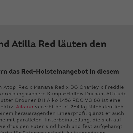
der Webseite benötigt. Dadurch ist gewährleistet, dass
die Webseite einwandfrei funktioniert.
Name
Cookie-Informationen anzeigen
cookie_optin
Anbieter
Qnetics
Externe Inhalte
nd Atilla Red läuten den
Wir verwenden auf unserer Website externe Inhalte, um
Laufzeit
1 Jahr
Ihnen zusätzliche Informationen anzubieten.
Zweck
Cookie Einstellungen speichern
ern das Red-Holsteinangebot in diesem
n Atop-Red x Manana Red x DG Charley x Freddie
ie vererbungssichere Kamps-Hollow Durham Altitude
mutter Drouner DH Aiko 1456 RDC VG 88 ist eine
fektiv.
Aikano
vererbt bei +1.264 kg Milch deutlich
 einem herausragenden Linearprofil glänzt er auch
he mit paralleler Hinterbeinstellung, die sich auf
ie drüsigen Euter sind hoch und fest aufgehängt