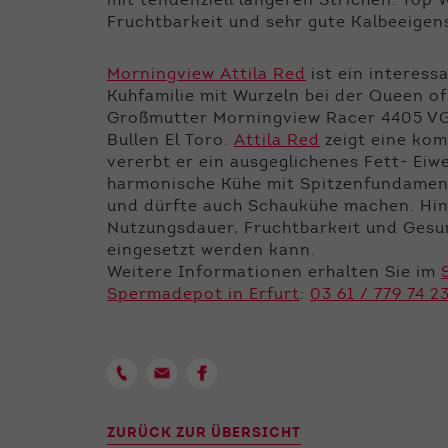
mit tendenziell längeren Strichen. Top 
Fruchtbarkeit und sehr gute Kalbeeigens
Morningview Attila Red
ist ein interes
Kuhfamilie mit Wurzeln bei der Queen of
Großmutter Morningview Racer 4405 VG 8
Bullen El Toro.
Attila Red
zeigt eine kom
vererbt er ein ausgeglichenes Fett- Eiw
harmonische Kühe mit Spitzenfundament
und dürfte auch Schaukühe machen. Hi
Nutzungsdauer, Fruchtbarkeit und Gesu
eingesetzt werden kann.
Weitere Informationen erhalten Sie im
Spermadepot in Erfurt
:
03 61 / 779 74 2
ZURÜCK ZUR ÜBERSICHT