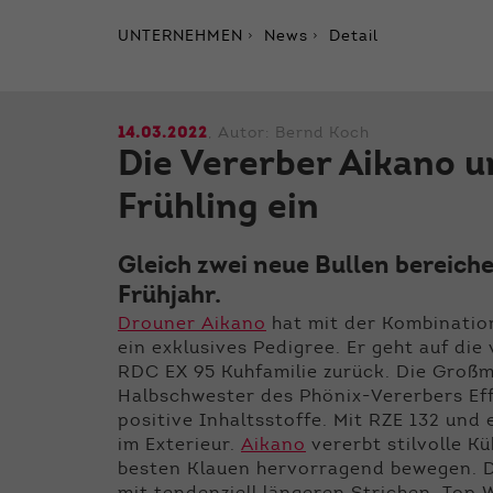
UNTERNEHMEN
News
Detail
14.03.2022
, Autor:
Bernd Koch
Die Vererber Aikano u
Frühling ein
Gleich zwei neue Bullen bereich
Frühjahr.
Drouner Aikano
hat mit der Kombinatio
ein exklusives Pedigree. Er geht auf d
RDC EX 95 Kuhfamilie zurück. Die Groß
Halbschwester des Phönix-Vererbers Ef
positive Inhaltsstoffe. Mit RZE 132 und
im Exterieur.
Aikano
vererbt stilvolle Kü
besten Klauen hervorragend bewegen. D