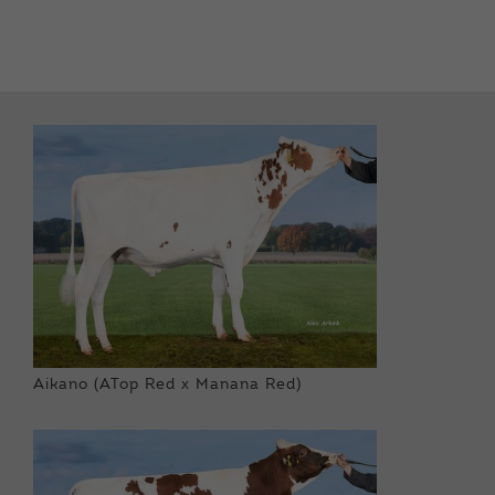
Aikano (ATop Red x Manana Red)