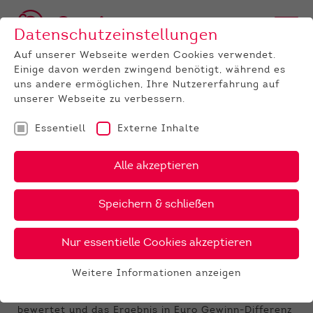
Datenschutzeinstellungen
Auf unserer Webseite werden Cookies verwendet.
Einige davon werden zwingend benötigt, während es
uns andere ermöglichen, Ihre Nutzererfahrung auf
unserer Webseite zu verbessern.
Essentiell
Externe Inhalte
UNTERNEHMEN
News
Detail
Alle akzeptieren
24.07.2020
, Autor:
VIT
Speichern & schließen
Die Wirtschaftlichkeit im Blick
Der neue RZ€
Nur essentielle Cookies akzeptieren
Mit der Veröffentlichung der Zuchtwerte am 11.
August 2020 wird - zusätzlich zum RZG - ein neuer
Weitere Informationen anzeigen
Essentiell
Gesamtzuchtwert, der RZ€, eingeführt. Im RZ€
werden alle Zuchtwert-Merkmale ökonomisch
Essentielle Cookies werden für grundlegende
bewertet und das Ergebnis in Euro Gewinn-Differenz