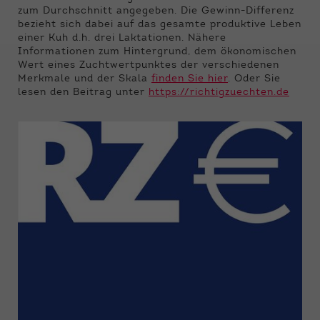
Funktionen der Webseite benötigt. Dadurch ist
zum Durchschnitt angegeben. Die Gewinn-Differenz
gewährleistet, dass die Webseite einwandfrei
bezieht sich dabei auf das gesamte produktive Leben
funktioniert.
einer Kuh d.h. drei Laktationen. Nähere
Informationen zum Hintergrund, dem ökonomischen
Name
Cookie-Informationen anzeigen
cookie_optin
Wert eines Zuchtwertpunktes der verschiedenen
Merkmale und der Skala
finden Sie hier
. Oder Sie
Anbieter
Qnetics
lesen den Beitrag unter
https://richtigzuechten.de
Externe Inhalte
Wir verwenden auf unserer Website externe
Laufzeit
1 Jahr
Inhalte, um Ihnen zusätzliche Informationen
anzubieten.
Zweck
Cookie Einstellungen speichern