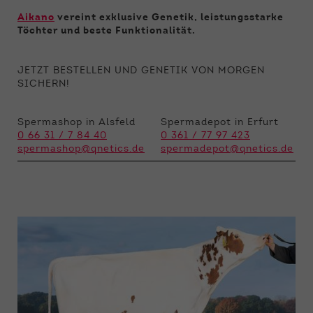
Aikano
vereint exklusive Genetik, leistungsstarke
Töchter und beste Funktionalität.
JETZT BESTELLEN UND GENETIK VON MORGEN
SICHERN!
Spermashop in Alsfeld
Spermadepot in Erfurt
0 66 31 / 7 84 40
0 361 / 77 97 423
spermashop@qnetics.de
spermadepot@qnetics.de