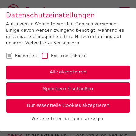
Datenschutzeinstellungen
Auf unserer Webseite werden Cookies verwendet.
Einige davon werden zwingend benötigt, während es
uns andere ermöglichen, Ihre Nutzererfahrung auf
unserer Webseite zu verbessern.
Essentiell
Externe Inhalte
UNTERNEHMEN
News
Detail
Alle akzeptieren
12.06.2026
, Autor:
Bernd Koch
Speichern & schließen
Drouner Aikano – Die Nr. 1 von
ATop-Red
Nur essentielle Cookies akzeptieren
Drouner Aikano 924773
– Bewährte Kuhfamilie,
Weitere Informationen anzeigen
moderne Spitzenvererbung
Essentiell
Essentielle Cookies werden für grundlegende
Aikano
ist der aktuelle Nr.-1-Sohn von ATop-Red. Mit