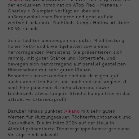
Funktionen der Webseite benötigt. Dadurch ist
der exklusiven Kombination ATop-Red × Manana ×
gewährleistet, dass die Webseite einwandfrei
Charley × Olympian verfügt er über ein
funktioniert.
außergewöhnliches Pedigree und geht auf die
weltweit bekannte Zuchtkuh Kamps-Hollow Altitude
Name
Cookie-Informationen anzeigen
cookie_optin
EX 95 zurück.
Anbieter
Qnetics
Seine Töchter überzeugen mit guter Milchleistung,
Externe Inhalte
hohen Fett- und Eiweißgehalten sowie einer
Wir verwenden auf unserer Website externe
hervorragenden Persistenz. Sie präsentieren sich
Laufzeit
1 Jahr
Inhalte, um Ihnen zusätzliche Informationen
rahmig, mit guter Stärke und Körpertiefe, und
anzubieten.
bewegen sich hervorragend auf parallel gestellten
Zweck
Cookie Einstellungen speichern
Hinterbeinen mit sehr guten Klauen.
Besonders hervorzuheben sind die drüsigen, gut
ausbalancierten Euter, die hoch und fest angesetzt
sind. Eine passende Strichplatzierung sowie
tendenziell etwas längere Striche komplettieren das
attraktive Exterieurprofil.
Darüber hinaus punktet
Aikano
mit sehr guten
Werten für Nutzungsdauer, Töchterfruchtbarkeit und
Gesundheit. Die im März 2026 auf der HeLa in
Alsfeld präsentierte Töchtergruppe bestätigte diese
Vorzüge eindrucksvoll.