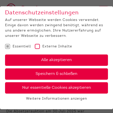
Datenschutzeinstellungen
Auf unserer Webseite werden Cookies verwendet.
Einige davon werden zwingend benötigt, während es
uns andere ermöglichen, Ihre Nutzererfahrung auf
unserer Webseite zu verbessern.
Essentiell
Externe Inhalte
UNTERNEHMEN
News
Detail
Alle akzeptieren
04.08.2025
, Autor:
Maximilian Seim
Speichern & schließen
Ergebnisse Absetzerauktion
Alsfeld vom 30.07.2025
Nur essentielle Cookies akzeptieren
Zusatzauktion mit eindrucksvollem
Weitere Informationen anzeigen
Ergebnis geglückt
Essentiell
Essentielle Cookies werden für grundlegende
Die Absetzerauktion am 30.Juli 2025 war