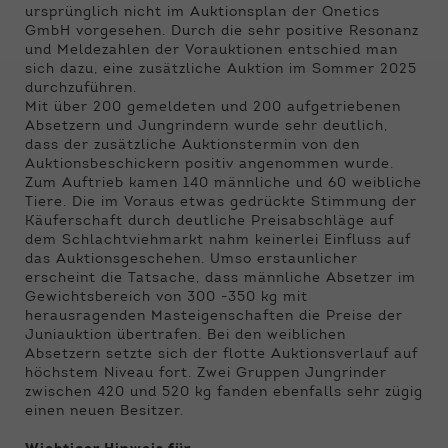
Funktionen der Webseite benötigt. Dadurch ist
ursprünglich nicht im Auktionsplan der Qnetics
gewährleistet, dass die Webseite einwandfrei
GmbH vorgesehen. Durch die sehr positive Resonanz
funktioniert.
und Meldezahlen der Vorauktionen entschied man
sich dazu, eine zusätzliche Auktion im Sommer 2025
Name
Cookie-Informationen anzeigen
cookie_optin
durchzuführen.
Mit über 200 gemeldeten und 200 aufgetriebenen
Absetzern und Jungrindern wurde sehr deutlich,
Anbieter
Qnetics
Externe Inhalte
dass der zusätzliche Auktionstermin von den
Auktionsbeschickern positiv angenommen wurde.
Wir verwenden auf unserer Website externe
Laufzeit
1 Jahr
Zum Auftrieb kamen 140 männliche und 60 weibliche
Inhalte, um Ihnen zusätzliche Informationen
Tiere. Die im Voraus etwas gedrückte Stimmung der
anzubieten.
Zweck
Cookie Einstellungen speichern
Käuferschaft durch deutliche Preisabschläge auf
dem Schlachtviehmarkt nahm keinerlei Einfluss auf
das Auktionsgeschehen. Umso erstaunlicher
erscheint die Tatsache, dass männliche Absetzer im
Gewichtsbereich von 300 -350 kg mit
herausragenden Masteigenschaften die Preise der
Juniauktion übertrafen. Bei den weiblichen
Absetzern setzte sich der flotte Auktionsverlauf auf
höchstem Niveau fort. Zwei Gruppen Jungrinder
zwischen 420 und 520 kg fanden ebenfalls sehr zügig
einen neuen Besitzer.