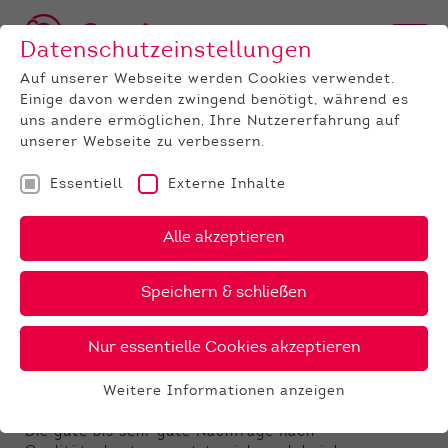
Datenschutzeinstellungen
Auf unserer Webseite werden Cookies verwendet.
Einige davon werden zwingend benötigt, während es
uns andere ermöglichen, Ihre Nutzererfahrung auf
unserer Webseite zu verbessern.
Essentiell
Externe Inhalte
UNTERNEHMEN
News
Detail
Alle akzeptieren
01.03.2021
Speichern & schließen
Ergebnisse der
Absetzerauktion Alsfeld vom
Nur essentielle Cookies akzeptieren
24.02.2021
Weitere Informationen anzeigen
Essentiell
Bedarf nicht gedeckt
Essentielle Cookies werden für grundlegende
Die gute bis sehr gute Nachfrage nach