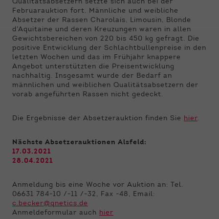
Funktionen der Webseite benötigt. Dadurch ist
Qualitätsabsetzern setzte sich auch bei der
Februarauktion fort. Männliche und weibliche
gewährleistet, dass die Webseite einwandfrei
Absetzer der Rassen Charolais, Limousin, Blonde
funktioniert.
d'Aquitaine und deren Kreuzungen waren in allen
Gewichtsbereichen von 220 bis 450 kg gefragt. Die
Name
Cookie-Informationen anzeigen
cookie_optin
positive Entwicklung der Schlachtbullenpreise in den
letzten Wochen und das im Frühjahr knappere
Anbieter
Qnetics
Angebot unterstützten die Preisentwicklung
Externe Inhalte
nachhaltig. Insgesamt wurde der Bedarf an
Wir verwenden auf unserer Website externe
Laufzeit
1 Jahr
männlichen und weiblichen Qualitätsabsetzern der
Inhalte, um Ihnen zusätzliche Informationen
vorab angeführten Rassen nicht gedeckt.
anzubieten.
Zweck
Cookie Einstellungen speichern
Die Ergebnisse der Absetzerauktion finden Sie
hier
.
Nächste Absetzerauktionen Alsfeld:
17.03.2021
28.04.2021
Anmeldung bis eine Woche vor Auktion an: Tel.
06631 784-10 /-11 /-32, Fax -48, Email:
c.becker@qnetics.de
Anmeldeformular auch
hier