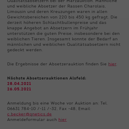
Funktionen der Webseite benötigt. Dadurch ist
Qualitätsabsetzern bei der Märzauktion. Männliche
und weibliche Absetzer der Rassen Charolais,
gewährleistet, dass die Webseite einwandfrei
Limousin und deren Kreuzungen waren in allen
funktioniert.
Gewichtsbereichen von 220 bis 450 kg gefragt. Die
derzeit höheren Schlachtbullenpreise und das
Name
Cookie-Informationen anzeigen
cookie_optin
knappe Angebot an Absetzern im Frühjahr
unterstützen die guten Preise, insbesondere bei den
Anbieter
Qnetics
weiblichen Tieren. Insgesamt konnte der Bedarf an
Externe Inhalte
männlichen und weiblichen Qualitätsabsetzern nicht
Wir verwenden auf unserer Website externe
Laufzeit
1 Jahr
gedeckt werden.
Inhalte, um Ihnen zusätzliche Informationen
anzubieten.
Zweck
Cookie Einstellungen speichern
Die Ergebnisse der Absetzerauktion finden Sie
hier
.
Nächste Absetzerauktionen Alsfeld:
28.04.2021
26.05.2021
Anmeldung bis eine Woche vor Auktion an: Tel.
06631 784-10 /-11 /-32, Fax -48, Email:
c.becker@qnetics.de
Anmeldeformular auch
hier