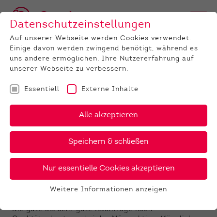
Datenschutzeinstellungen
Auf unserer Webseite werden Cookies verwendet.
Einige davon werden zwingend benötigt, während es
uns andere ermöglichen, Ihre Nutzererfahrung auf
unserer Webseite zu verbessern.
Essentiell
Externe Inhalte
UNTERNEHMEN
News
Detail
Alle akzeptieren
19.03.2021
Speichern & schließen
Ergebnisse der
Absetzerauktion Alsfeld vom
Nur essentielle Cookies akzeptieren
17.03.2021
Weitere Informationen anzeigen
Essentiell
Absetzer stark nachgefragt
Essentielle Cookies werden für grundlegende
Die gute bis sehr gute Nachfrage nach