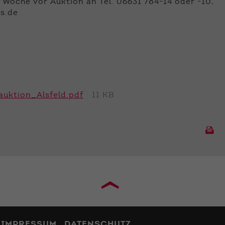
 Woche vor Auktion an Tel. 06631 784-14 oder -10,
cs.de
auktion_Alsfeld.pdf
11 KB
›
IMPRESSUM
DATENSCHUTZ