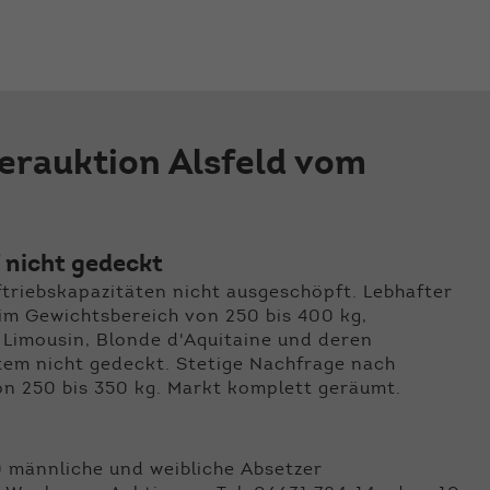
der Webseite benötigt. Dadurch ist gewährleistet, dass
die Webseite einwandfrei funktioniert.
Name
Cookie-Informationen anzeigen
cookie_optin
Anbieter
Qnetics
Externe Inhalte
erauktion Alsfeld vom
Wir verwenden auf unserer Website externe Inhalte, um
Laufzeit
1 Jahr
Ihnen zusätzliche Informationen anzubieten.
Zweck
Cookie Einstellungen speichern
 nicht gedeckt
ftriebskapazitäten nicht ausgeschöpft. Lebhafter
im Gewichtsbereich von 250 bis 400 kg,
 Limousin, Blonde d'Aquitaine und deren
tem nicht gedeckt. Stetige Nachfrage nach
on 250 bis 350 kg. Markt komplett geräumt.
0 männliche und weibliche Absetzer