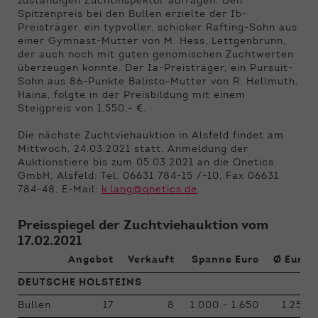
zuständigen Zuchtinspektor abfragen. Den
Spitzenpreis bei den Bullen erzielte der Ib-
Preisträger, ein typvoller, schicker Rafting-Sohn aus
einer Gymnast-Mutter von M. Hess, Lettgenbrunn,
der auch noch mit guten genomischen Zuchtwerten
überzeugen konnte. Der Ia-Preisträger, ein Pursuit-
Sohn aus 86-Punkte Balisto-Mutter von R. Hellmuth,
Haina, folgte in der Preisbildung mit einem
Steigpreis von 1.550,- €.
Die nächste Zuchtviehauktion in Alsfeld findet am
Mittwoch, 24.03.2021 statt. Anmeldung der
Auktionstiere bis zum 05.03.2021 an die Qnetics
GmbH, Alsfeld: Tel. 06631 784-15 /-10, Fax 06631
784-48, E-Mail:
k.lang@qnetics.de
.
Preisspiegel der Zuchtviehauktion vom
17.02.2021
Angebot
Verkauft
Spanne Euro
Ø Euro
DEUTSCHE HOLSTEINS
Bullen
17
8
1.000 - 1.650
1.256