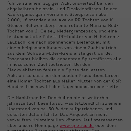
Funktionen der Webseite benötigt. Dadurch ist
führte zu einem zügigen Auktionsverlauf bei den
gewährleistet, dass die Webseite einwandfrei
abgekalbten Holstein- und Fleckviehfärsen. In der
funktioniert.
Käufergunst ganz vorne mit Steigpreisen über
2.000,- € standen eine Avalon PP-Tochter von K.
Name
Cookie-Informationen anzeigen
cookie_optin
Gleiser, Schweinsberg, eine rotbunte Manana Red-
Tochter von J. Geisel, Niedergrenzebach, und eine
leistungsstarke Paletti PP-Tochter von H. Fehrentz,
Anbieter
Qnetics
Externe Inhalte
Laubach, die nach spannendem Bieterduell mit
einem belgischen Kunden von einem Zuchtbetrieb
Wir verwenden auf unserer Website externe
Laufzeit
1 Jahr
aus dem Schwalm-Eder-Kreis ersteigert wurde.
Inhalte, um Ihnen zusätzliche Informationen
Insgesamt bleiben die genannten Spitzenfärsen alle
anzubieten.
Zweck
Cookie Einstellungen speichern
in hessischen Zuchtbetrieben. Bei den
Fleckviehfärsen fehlte die Spitze der letzten
Auktion, so dass bei den soliden Produktionsfärsen
eine Homer-Tochter aus Mailer-Mutter von der GbR
Handke, Leisenwald, den Tageshöchstpreis erzielte.
Die Nachfrage bei Deckbullen bleibt weiterhin
jahreszeitlich beeinflusst, was letztendlich zu einem
Überstand von ca. 50 % der aufgetriebenen und
gekörten Bullen führte. Das Angebot an nicht
verkauften Holsteinbullen können Kaufinteressenten
über unsere Homepage
www.qnetics.de
oder dem