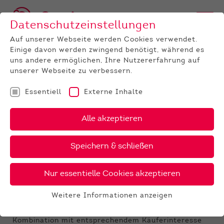
Datenschutzeinstellungen
Auf unserer Webseite werden Cookies verwendet.
Einige davon werden zwingend benötigt, während es
uns andere ermöglichen, Ihre Nutzererfahrung auf
unserer Webseite zu verbessern.
Essentiell
Externe Inhalte
UNTERNEHMEN
News
Detail
Alle akzeptieren
19.02.2021
, Autor:
Rudi Paul
Speichern & schließen
Ergebnisse der Zuchtvieh-
Auktion im Februar
Nur essentielle Cookies akzeptieren
Färsen gefragt, verhaltene Nachfrage bei
Weitere Informationen anzeigen
Bullen
Essentiell
Eine ansprechende Qualität bei den Färsen in
Essentielle Cookies werden für grundlegende
Kombination mit entsprechendem Käuferinteresse