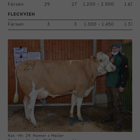
Färsen
29
27
1.200 - 2.500
1.657
FLECKVIEH
Färsen
3
3
1.300 - 1.450
1.375
Kat.-Nr. 29, Homer x Mailer