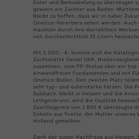
Euter und Bemuskelung zu überzeugen und
gewann ein Züchter aus Baden-Württembe
Bleibt zu hoffen, dass wir in naher Zuk
Qnetics-Vererbers sehen werden. Auch d
machten durch ihre Korrektheit Werbung
von durchschnittlich 32 Litern hessisch
Mit 2.000,- €, konnte sich die Katalogn
Zuchtstätte Geisel GbR, Niederissigheim
zusammen, vom PP-Status über ein top E
einwandfreien Fundamenten und mit Ela
Qnetics-Bullen. Den zweiten Platz teilen
sehr typ- und euterstarke Färsen. Die P
Sulzbach, bleibt in Hessen und die Avic
Lettgenbrunn, wird die Qualität hessisc
Zuschlagpreis von 1.850 € überzeugte d
Enkelin aus Yvette, der Mutter unseres 
Holland gemolken.
Dank der guten Nachfrage aus Hessen,