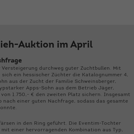
der Webseite benötigt. Dadurch ist gewährleistet, dass
die Webseite einwandfrei funktioniert.
Name
Cookie-Informationen anzeigen
cookie_optin
Anbieter
Qnetics
Externe Inhalte
ieh-Auktion im April
Wir verwenden auf unserer Website externe Inhalte, um
Laufzeit
1 Jahr
Ihnen zusätzliche Informationen anzubieten.
Zweck
Cookie Einstellungen speichern
chfrage
 Versteigerung durchweg guter Zuchtbullen. Mit
e sich ein hessischer Züchter die Katalognummer 4,
ohn aus der Zucht der Familie Schweinsberger,
typstarker Apps-Sohn aus dem Betrieb Jäger,
 von 1.750,- € den zweiten Platz sichern. Insgesamt
b nach einer guten Nachfrage, sodass das gesamte
konnte.
färsen in den Ring geführt. Die Eventim-Tochter
 mit einer hervorragenden Kombination aus Typ,