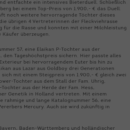
 entfachte ein intensives Bieterduell. Schließlich
rg bei einem Top-Preis von 1.900,- € das Duell.
unft noch weitere hervorragende Töchter dieses
ie übrigen 4 Vertreterinnen der Fleckviehrasse
 für die Rasse und konnten mit einer Milchleistung
e Käufer überzeugen.
ummer 57, eine Elaikan P-Tochter aus der
, den Tageshöchstpreis sichern. Hier passte alles
xterieur bei hervorragendem Euter bis hin zu
ikan aus Lazar aus Goldboy drei Generationen
 sich mit einem Steigpreis von 1.900,- € gleich zwei
ower-Tochter aus dem Stall der Fam. Uhrig,
ii-Tochter aus der Herde der Fam. Hess,
her Genetik in Holland vertreten. Mit einem
ie rahmige und lange Katalognummer 56, eine
Vererbers Mercury. Auch sie wird zukünftig in
 Bayern, Baden-Württemberg und holländischer