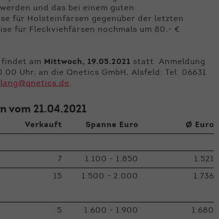
 werden und das bei einem guten
ise für Holsteinfärsen gegenüber der letzten
ise für Fleckviehfärsen nochmals um 80,- €
d findet am
Mittwoch, 19.05.2021
statt. Anmeldung
0.00 Uhr, an die Qnetics GmbH, Alsfeld: Tel. 06631
.lang@qnetics.de
.
on vom 21.04.2021
Verkauft
Spanne Euro
Ø Euro
7
1.100 - 1.850
1.521
15
1.500 - 2.000
1.736
5
1.600 - 1.900
1.680