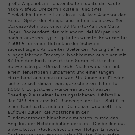
Funktionen der Webseite benötigt. Dadurch ist
große Angebot an Holsteinbullen lockte die Käufer
gewährleistet, dass die Webseite einwandfrei
nach Alsfeld. Dreizehn Holstein- und zwei
funktioniert.
Fleckviehbullen stellten ein attraktives Angebot dar.
An der Spitze der Rangierung lief ein schneeweißer
Name
Cookie-Informationen anzeigen
cookie_optin
Carenzo-Sohn aus einer 88 Punkte-Kuh von Oliver
Jäger, Bockendorf, der mit enorm viel Körper und
noch stärkerem Typ zu gefallen wusste. Er wurde für
Anbieter
Qnetics
Externe Inhalte
2.500 € für einen Betrieb in der Schwalm
zugeschlagen. An zweiter Stelle der Körung lief ein
Wir verwenden auf unserer Website externe
Laufzeit
1 Jahr
ausgeglichener Freestyle-Nachkomme aus einer mit
Inhalte, um Ihnen zusätzliche Informationen
87-Punkten hoch bewerteten Suran-Mutter der
anzubieten.
Zweck
Cookie Einstellungen speichern
Schweinsberger/Dersch GbR, Niederwald, der mit
einem fehlerlosen Fundament und einer langen
Mittelhand ausgestattet war. Ein Kunde aus Flieden
sicherte sich diesen bunt gezeichneten Bullen für
1.800 €. 1c-platziert wurde ein lackschwarzer
Speedup P aus einer leistungssicheren Kuhfamilie
der CPR-Holsteins KG, Rhenegge, der für 1.850 € in
einen Nachbarbetrieb am Diemelsee wechselt. Bis
auf zwei Bullen, die Abstriche in der
Fundamentsnote hinnehmen mussten, wurde das
Angebot der Holsteinbullen geräumt. Die beiden gut
entwickelten Fleckviehbullen von Holger Limpert,