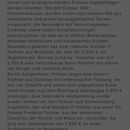
waren und zu ansprechenden Preisen zugeschlagen
werden konnten. Von der Caspar GbR,
Heimertshausen, wurden schon zum zweiten Mal gut
entwickelte und prima herausgebrachte Färsen
vorgestellt, die besonders mit hervorragendem
Exterieur sowie hohen Einsatzleistungen
beeindruckten. So kam es zu flotten Bieterduellen
zwischen heimischen und italienischen Kunden.
Besonders gefallen hat eine rotbunte Solitair P-
Tochter aus Bradnick, die sich für 2.500 € ein
Vogelsberger Betrieb sicherte. Topseller war mit
2.700 € eine tiefschwarze Basic-Tochter mit enorm
viel Körper und reichlich Milch.
Bernd Jungermann, Mehlen zeigte eine Saturn-
Tochter aus Goldday mit interessanter Färbung, die
mit viel Schärfe und einem fest angesetzten Euter
einen Kunden aus dem Rheinland überzeugte 2.450 €
anzulegen. Eine besondere Abstammung wurde
wieder einmal von Karl Gleiser aus Schweinsberg
angeboten, der eine Hotspot P-Tochter aus einer 90-
Punkte Frederic-Tochter aus der bekannten
Conchita, der Mutter von Maserati, vorstellte. Sie
ging zum Spitzenpreis von 2.850 € an einen
Zuchtbetrieb im Vogelsberg.