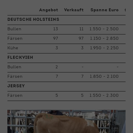
Angebot
Verkauft
Spanne Euro
Ø E
DEUTSCHE HOLSTEINS
Bullen
13
11
1.550 - 2.500
1.
Färsen
97
97
1.150 - 2.850
2.
Kühe
3
3
1.950 - 2.250
2.
FLECKVIEH
Bullen
2
-
-
Färsen
7
7
1.850 - 2.100
1.
JERSEY
Färsen
5
5
1.550 - 2.300
1