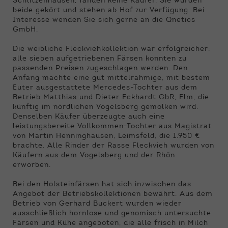
Schlitzenhausen, fanden keine Käufer. Sie wurden
beide gekört und stehen ab Hof zur Verfügung. Bei
Interesse wenden Sie sich gerne an die Qnetics
GmbH.
Die weibliche Fleckviehkollektion war erfolgreicher:
alle sieben aufgetriebenen Färsen konnten zu
passenden Preisen zugeschlagen werden. Den
Anfang machte eine gut mittelrahmige, mit bestem
Euter ausgestattete Mercedes-Tochter aus dem
Betrieb Matthias und Dieter Eckhardt GbR, Elm, die
künftig im nördlichen Vogelsberg gemolken wird.
Denselben Käufer überzeugte auch eine
leistungsbereite Vollkommen-Tochter aus Magistrat
von Martin Henninghausen, Leimsfeld, die 1.950 €
brachte. Alle Rinder der Rasse Fleckvieh wurden von
Käufern aus dem Vogelsberg und der Rhön
erworben.
Bei den Holsteinfärsen hat sich inzwischen das
Angebot der Betriebskollektionen bewährt. Aus dem
Betrieb von Gerhard Buckert wurden wieder
ausschließlich hornlose und genomisch untersuchte
Färsen und Kühe angeboten, die alle frisch in Milch