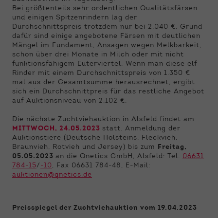
Bei größtenteils sehr ordentlichen Qualitätsfärsen
und einigen Spitzenrindern lag der
Durchschnittspreis trotzdem nur bei 2.040 €. Grund
dafür sind einige angebotene Färsen mit deutlichen
Mängel im Fundament, Ansagen wegen Melkbarkeit,
schon über drei Monate in Milch oder mit nicht
funktionsfähigem Euterviertel. Wenn man diese elf
Rinder mit einem Durchschnittspreis von 1.350 €
mal aus der Gesamtsumme herausrechnet, ergibt
sich ein Durchschnittpreis für das restliche Angebot
auf Auktionsniveau von 2.102 €.
Die nächste Zuchtviehauktion in Alsfeld findet am
MITTWOCH, 24.05.2023
statt. Anmeldung der
Auktionstiere (Deutsche Holsteins, Fleckvieh,
Braunvieh, Rotvieh und Jersey) bis zum
Freitag,
05.05.2023
an die Qnetics GmbH, Alsfeld: Tel.
06631
784-15
/
-10
​​​​​​​, Fax 06631 784-48, E-Mail:
auktionen@qnetics.de
Preisspiegel der Zuchtviehauktion vom 19.04.2023