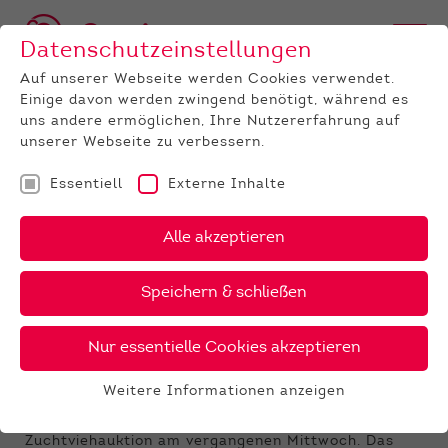
Datenschutzeinstellungen
Auf unserer Webseite werden Cookies verwendet.
Einige davon werden zwingend benötigt, während es
uns andere ermöglichen, Ihre Nutzererfahrung auf
unserer Webseite zu verbessern.
Essentiell
Externe Inhalte
UNTERNEHMEN
News
Detail
Alle akzeptieren
24.04.2023
, Autor:
Thea Ebinger, LLH
Speichern & schließen
Ergebnisse der Zuchtvieh-
Auktion im April
Nur essentielle Cookies akzeptieren
Italienische Käufer sorgten für flotte
Weitere Informationen anzeigen
Bieterduelle
Essentiell
Die Ränge waren wieder gut gefüllt bei der
Essentielle Cookies werden für grundlegende
Zuchtviehauktion am vergangenen Mittwoch. Das